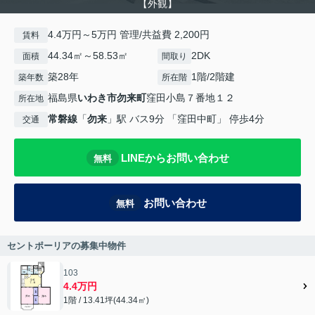
【外観】
4.4万円～5万円 管理/共益費 2,200円
賃料
44.34㎡～58.53㎡
2DK
面積
間取り
築28年
1階/2階建
築年数
所在階
福島県
いわき市
勿来町
窪田小島７番地１２
所在地
常磐線
「
勿来
」駅 バス9分 「窪田中町」 停歩4分
交通
LINEからお問い合わせ
無料
お問い合わせ
無料
セントポーリアの募集中物件
103
4.4万円
1階 / 13.41坪(44.34㎡)