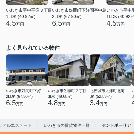
いわき市平中平窪３丁目
いわき市好間町下好間字中島
いわき市平中
1LDK (40.92㎡)
2LDK (67.90㎡)
1LDK (40.92㎡
4.5
6.5
4.5
万円
万円
万円
よく見られている物件
いわき市好間町下好間字中島
いわき市佐糠町２丁目
北茨城市大津町北町４丁目
2LDK (67.90㎡)
3DK (49.68㎡)
3K (52.89㎡)
3
6.5
4.8
3.4
万円
万円
万円
リアルエステート
いわき市の賃貸物件一覧
セントポーリア