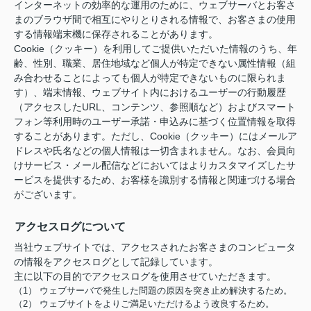
インターネットの効率的な運用のために、ウェブサーバとお客さ
まのブラウザ間で相互にやりとりされる情報で、お客さまの使用
する情報端末機に保存されることがあります。
Cookie（クッキー）を利用してご提供いただいた情報のうち、年
齢、性別、職業、居住地域など個人が特定できない属性情報（組
み合わせることによっても個人が特定できないものに限られま
す）、端末情報、ウェブサイト内におけるユーザーの行動履歴
（アクセスしたURL、コンテンツ、参照順など）およびスマート
フォン等利用時のユーザー承諾・申込みに基づく位置情報を取得
することがあります。ただし、Cookie（クッキー）にはメールア
ドレスや氏名などの個人情報は一切含まれません。なお、会員向
けサービス・メール配信などにおいてはよりカスタマイズしたサ
ービスを提供するため、お客様を識別する情報と関連づける場合
がございます。
アクセスログについて
当社ウェブサイトでは、アクセスされたお客さまのコンピュータ
の情報をアクセスログとして記録しています。
主に以下の目的でアクセスログを使用させていただきます。
（1） ウェブサーバで発生した問題の原因を突き止め解決するため。
（2） ウェブサイトをよりご満足いただけるよう改良するため。