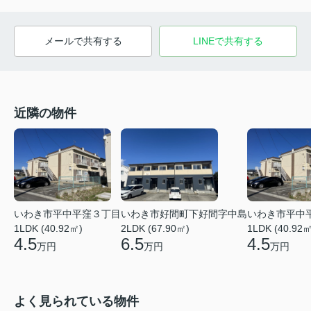
メールで共有する
LINEで共有する
近隣の物件
いわき市平中平窪３丁目
いわき市好間町下好間字中島
いわき市平中
1LDK (40.92㎡)
2LDK (67.90㎡)
1LDK (40.92㎡
4.5
6.5
4.5
万円
万円
万円
よく見られている物件