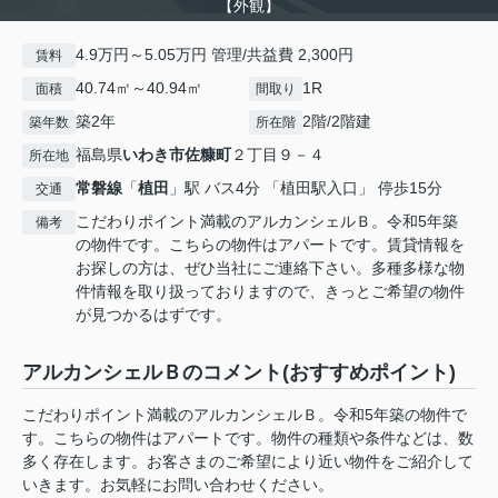
【外観】
4.9万円～5.05万円 管理/共益費 2,300円
賃料
40.74㎡～40.94㎡
1R
面積
間取り
築2年
2階/2階建
築年数
所在階
福島県
いわき市
佐糠町
２丁目９－４
所在地
常磐線
「
植田
」駅 バス4分 「植田駅入口」 停歩15分
交通
こだわりポイント満載のアルカンシェルＢ。令和5年築
備考
の物件です。こちらの物件はアパートです。賃貸情報を
お探しの方は、ぜひ当社にご連絡下さい。多種多様な物
件情報を取り扱っておりますので、きっとご希望の物件
が見つかるはずです。
アルカンシェルＢのコメント(おすすめポイント)
こだわりポイント満載のアルカンシェルＢ。令和5年築の物件で
す。こちらの物件はアパートです。物件の種類や条件などは、数
多く存在します。お客さまのご希望により近い物件をご紹介して
いきます。お気軽にお問い合わせください。