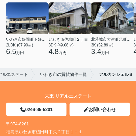
いわき市好間町下好間字中島
いわき市佐糠町２丁目
北茨城市大津町北町４丁目
2LDK (67.90㎡)
3DK (49.68㎡)
3K (52.89㎡)
3
6.5
4.8
3.4
万円
万円
万円
アルエステート
いわき市の賃貸物件一覧
アルカンシェルＢ
未来 リアルエステート
0246-85-5201
お問い合わせ
〒974-8261
福島県いわき市植田町中央２丁目１－１