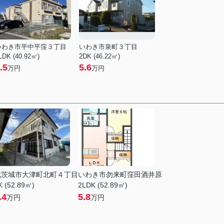
いわき市平中平窪３丁目
いわき市泉町３丁目
LDK (40.92㎡)
2DK (46.22㎡)
.5
5.6
万円
万円
北茨城市大津町北町４丁目
いわき市勿来町窪田酒井原
K (52.89㎡)
2LDK (52.89㎡)
.4
5.8
万円
万円