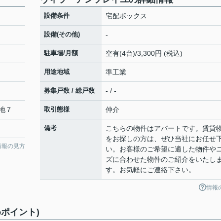
設備条件
宅配ボックス
設備(その他)
-
駐車場/月額
空有(4台)/3,300円 (税込)
用途地域
準工業
募集戸数 / 総戸数
- / -
地７
取引態様
仲介
備考
こちらの物件はアパートです。賃貸
をお探しの方は、ぜひ当社にお任せ
情報の見方
い。お客様のご希望に適した物件や
ズに合わせた物件のご紹介をいたし
す。お気軽にご連絡下さい。
情報
ポイント)