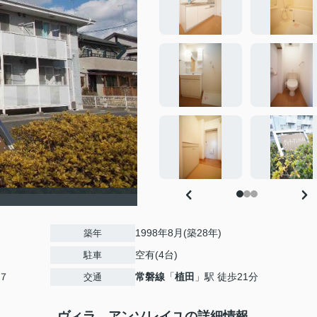
1998年8月(築28年)
築年
空有(4台)
駐車
７
常磐線
「
植田
」駅 徒歩21分
交通
ヴィラ アンソレイユの詳細情報