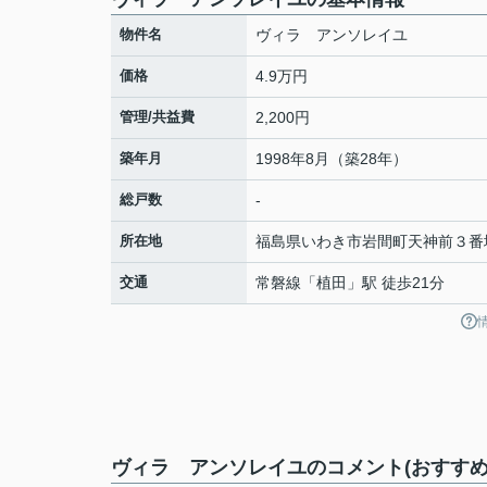
物件名
ヴィラ アンソレイユ
価格
4.9万円
管理/共益費
2,200円
築年月
1998年8月（築28年）
総戸数
-
所在地
福島県
いわき市
岩間町
天神前３番
交通
常磐線
「
植田
」駅 徒歩21分
ヴィラ アンソレイユのコメント(おすすめ