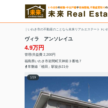
｜いわき市の不動産のことなら未来リアルエステート
い
ヴィラ アンソレイユ
4.9万円
管理/共益費 2,200円
福島県
いわき市
岩間町
天神前３番地７
常磐線「植田」駅徒歩21分
1
/
19