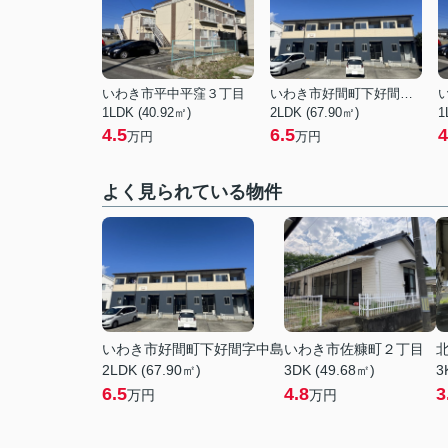
いわき市平中平窪３丁目
いわき市好間町下好間字中島
1LDK (40.92㎡)
2LDK (67.90㎡)
1
4.5
6.5
4
万円
万円
よく見られている物件
いわき市好間町下好間字中島
いわき市佐糠町２丁目
2LDK (67.90㎡)
3DK (49.68㎡)
3
6.5
4.8
3
万円
万円