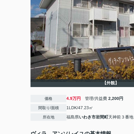
【外観】
4.9万円
管理/共益費
2,200円
価格
1LDK/47.23㎡
間取り/面積
福島県
いわき市
岩間町
天神前３番地
所在地
ヴィラ アンソレイユの基本情報