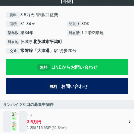
【外観】
3.5万円 管理/共益費 -
賃料
51.34㎡
3DK
面積
間取り
築34年
1-2階/2階建
築年数
所在階
茨城県
北茨城市
平潟町
所在地
常磐線
「
大津港
」駅 徒歩20分
交通
LINEからお問い合わせ
無料
お問い合わせ
無料
サンハイツ江口の募集中物件
1-3
3.5万円
1-2階 / 15.53坪(51.34㎡)