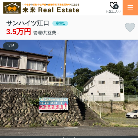
0
お気に入り
サンハイツ江口
空室1
3.5万円
管理/共益費 -
1
/
16