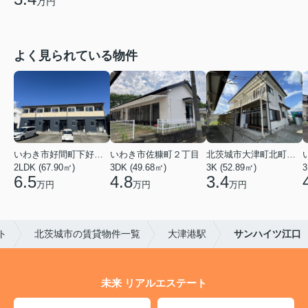
万円
よく見られている物件
いわき市好間町下好間字中島
いわき市佐糠町２丁目
北茨城市大津町北町４丁目
2LDK (67.90㎡)
3DK (49.68㎡)
3K (52.89㎡)
3
6.5
4.8
3.4
万円
万円
万円
ト
北茨城市の賃貸物件一覧
大津港駅
サンハイツ江口
未来 リアルエステート