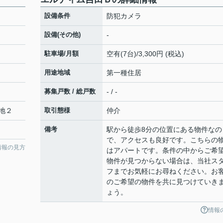
設備条件
防犯カメラ
設備(その他)
-
駐車場/月額
空有(7台)/3,300円 (税込)
用途地域
第一種住居
募集戸数 / 総戸数
- / -
地２
取引態様
仲介
備考
駅から徒歩8分の位置にある物件なの
で、アクセスも良好です。こちらの
情報の見方
はアパートです。条件の中からご希
物件が見つからない場合は、当社ス
フまでお気軽にお尋ねください。お
のご希望の物件を共に見つけていき
ょう。
情報