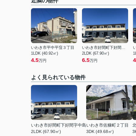
近隣の物件
いわき市平中平窪３丁目
いわき市好間町下好間字中島
1LDK (40.92㎡)
2LDK (67.90㎡)
1
4.5
6.5
4
万円
万円
よく見られている物件
いわき市好間町下好間字中島
いわき市佐糠町２丁目
2LDK (67.90㎡)
3DK (49.68㎡)
3