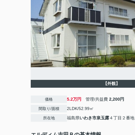
【外観】
5.2万円
管理/共益費
2,200円
価格
2LDK/52.99㎡
間取り/面積
福島県
いわき市
泉玉露
４丁目２番地
所在地
エルディム吉田Ｂの基本情報