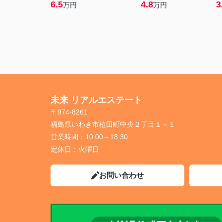
6.5
4.8
3
万円
万円
未来 リアルエステート
〒974-8261
福島県いわき市植田町中央２丁目１－１
営業時間：
10:00～18:30
定休日：
火曜日
お問い合わせ