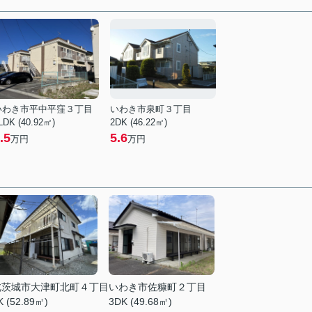
いわき市平中平窪３丁目
いわき市泉町３丁目
LDK (40.92㎡)
2DK (46.22㎡)
.5
5.6
万円
万円
北茨城市大津町北町４丁目
いわき市佐糠町２丁目
K (52.89㎡)
3DK (49.68㎡)