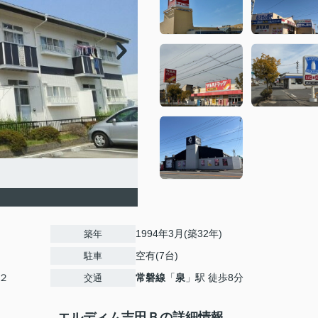
1994年3月(築32年)
築年
空有(7台)
駐車
２
常磐線
「
泉
」駅 徒歩8分
交通
エルディム吉田Ｂの詳細情報