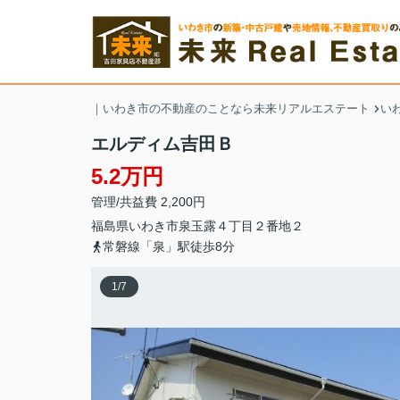
｜いわき市の不動産のことなら未来リアルエステート
い
エルディム吉田Ｂ
5.2万円
管理/共益費 2,200円
福島県
いわき市
泉玉露
４丁目２番地２
常磐線「泉」駅徒歩8分
1
/
7