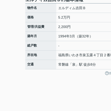
物件名
エルディム吉田Ｂ
価格
5.2万円
管理/共益費
2,200円
築年月
1994年3月（築32年）
総戸数
-
所在地
福島県
いわき市
泉玉露
４丁目２番
交通
常磐線
「
泉
」駅 徒歩8分