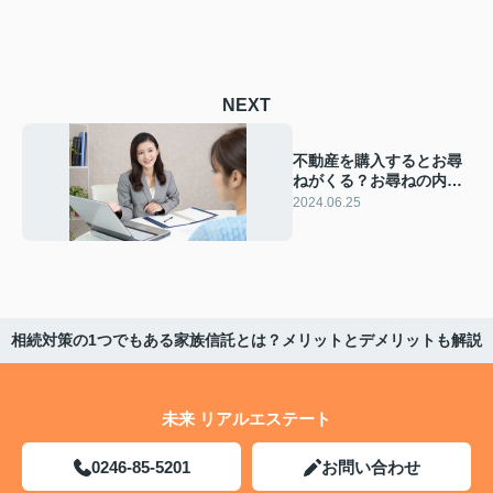
NEXT
不動産を購入するとお尋
ねがくる？お尋ねの内容
や対応方法を解説
2024.06.25
相続対策の1つでもある家族信託とは？メリットとデメリットも解説
未来 リアルエステート
0246-85-5201
お問い合わせ