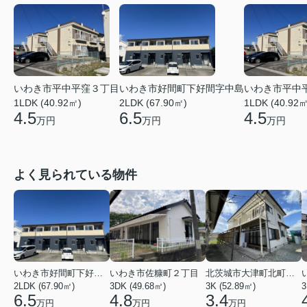
いわき市平中平窪３丁目
いわき市好間町下好間字中島
いわき市平中
1LDK (40.92㎡)
2LDK (67.90㎡)
1LDK (40.92㎡
4.5
6.5
4.5
万円
万円
万円
よく見られている物件
いわき市好間町下好間字中島
いわき市佐糠町２丁目
北茨城市大津町北町４丁目
2LDK (67.90㎡)
3DK (49.68㎡)
3K (52.89㎡)
3
6.5
4.8
3.4
万円
万円
万円