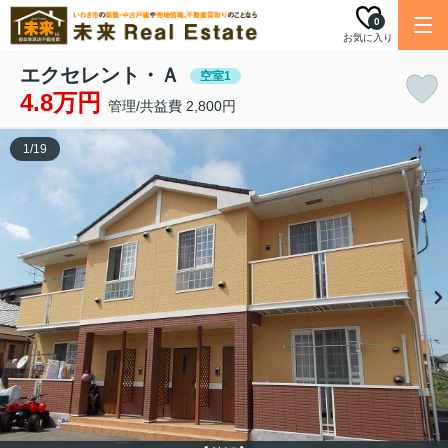
0
お気に入り
エクセレント・Ａ
空室1
4.8万円
管理/共益費 2,800円
1
/
19