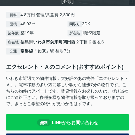
【外観】
4.8万円 管理/共益費 2,800円
賃料
46.92㎡
2DK
面積
間取り
築19年
1階/2階建
築年数
所在階
福島県
いわき市
勿来町関田西
２丁目２番地６
所在地
常磐線
「
勿来
」駅 徒歩7分
交通
エクセレント・Ａのコメント(おすすめポイント)
いわき市近辺での物件情報：大好評のあの物件「エクセレント・
Ａ」。電車移動の多い方に嬉しい駅から徒歩7分の物件です。こ
ちらの物件はアパートです。賃貸情報をお探しの方は、ぜひ当社
にご連絡下さい。多種多様な物件情報を取り扱っておりますの
で、きっとご希望の物件が見つかるはずです。
LINEからお問い合わせ
無料