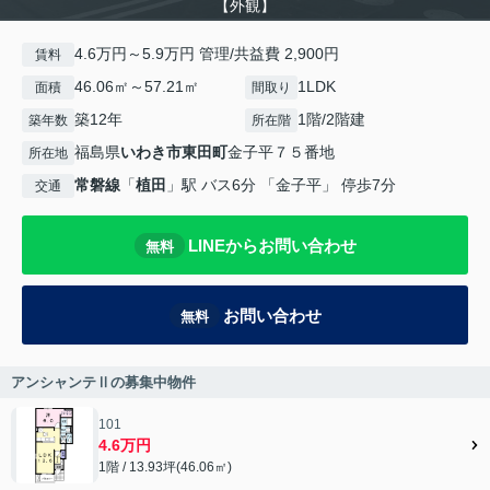
【外観】
4.6万円～5.9万円 管理/共益費 2,900円
賃料
46.06㎡～57.21㎡
1LDK
面積
間取り
築12年
1階/2階建
築年数
所在階
福島県
いわき市
東田町
金子平７５番地
所在地
常磐線
「
植田
」駅 バス6分 「金子平」 停歩7分
交通
LINEからお問い合わせ
無料
お問い合わせ
無料
アンシャンテⅡの募集中物件
101
4.6万円
1階 / 13.93坪(46.06㎡)