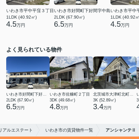
いわき市平中平窪３丁目
いわき市好間町下好間字中島
いわき市平中
1LDK (40.92㎡)
2LDK (67.90㎡)
1LDK (40.92㎡
4.5
6.5
4.5
万円
万円
万円
よく見られている物件
いわき市好間町下好間字中島
いわき市佐糠町２丁目
北茨城市大津町北町４丁目
2LDK (67.90㎡)
3DK (49.68㎡)
3K (52.89㎡)
3
6.5
4.8
3.4
万円
万円
万円
リアルエステート
いわき市の賃貸物件一覧
アンシャンテⅡ