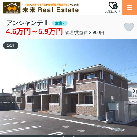
0
お気に入り
アンシャンテⅡ
空室2
4.6万円～5.9万円
管理/共益費 2,900円
1
/
19