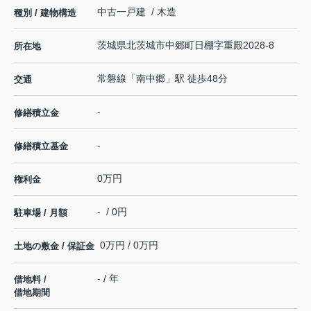
中古一戸建 / 木造
種別 / 建物構造
茨城県
北茨城市
中郷町日棚
字重殿2028-8
所在地
常磐線
「
南中郷
」駅 徒歩48分
交通
-
修繕積立金
-
修繕積立基金
0万円
権利金
- / 0円
駐車場 / 月額
0万円 / 0万円
土地の敷金 / 保証金
- / 年
借地料 /
借地期間