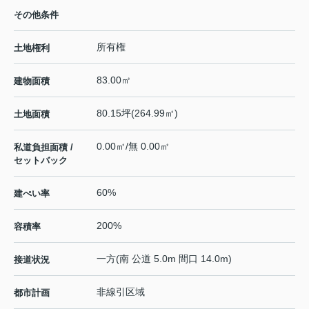
その他条件
所有権
土地権利
83.00㎡
建物面積
80.15坪(264.99㎡)
土地面積
0.00㎡/無 0.00㎡
私道負担面積 /
セットバック
60%
建ぺい率
200%
容積率
一方(南 公道 5.0m 間口 14.0m)
接道状況
非線引区域
都市計画