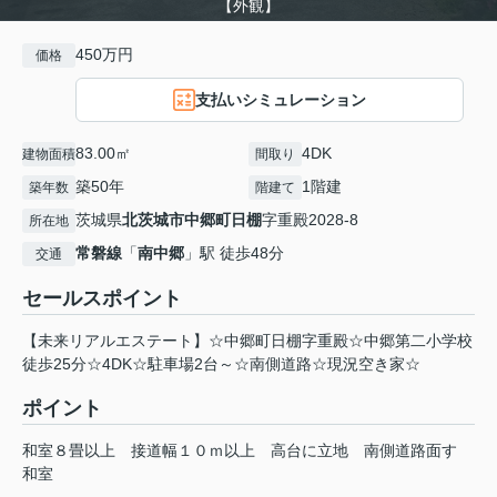
【外観】
450万円
価格
支払いシミュレーション
83.00㎡
4DK
建物面積
間取り
築50年
1階建
築年数
階建て
茨城県
北茨城市
中郷町日棚
字重殿2028-8
所在地
常磐線
「
南中郷
」駅 徒歩48分
交通
セールスポイント
【未来リアルエステート】☆中郷町日棚字重殿☆中郷第二小学校
徒歩25分☆4DK☆駐車場2台～☆南側道路☆現況空き家☆
ポイント
和室８畳以上
接道幅１０ｍ以上
高台に立地
南側道路面す
和室