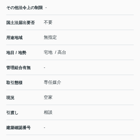
-
その他法令上の制限
不要
国土法届出要否
無指定
用途地域
宅地 / 高台
地目 / 地勢
-
管理組合有無
専任媒介
取引態様
空家
現況
相談
引渡し
-
建築確認番号