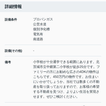
詳細情報
プロパンガス
設備条件
公営水道
個別浄化槽
電気有
南道路
-
設備(その他)
小学校が十分通学できる範囲にあります。北
備考
茨城市立中郷第二小学校が徒歩25分です。フ
ァミリーの方にお勧めな広さの4DKの物件は
こちらです。450万円の物件です。お住まい
にいかがでしょうか。当社では数多くの不動
産を取り扱っておりますので、お客様の希望
する不動産を見つけ、よりよい生活を実現さ
せます。ぜひご検討ください。