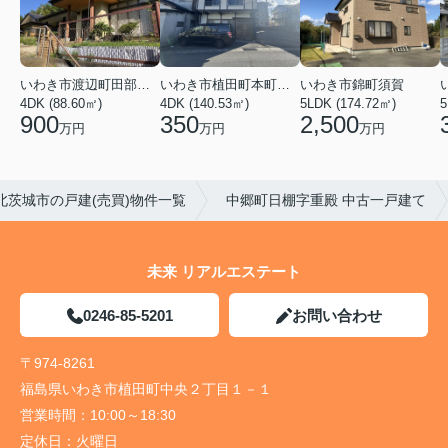
いわき市植田町本町１丁目
いわき市渡辺町田部字薄作
いわき市錦町須賀
4DK (140.53㎡)
4DK (88.60㎡)
5LDK (174.72㎡)
5
350
900
2,500
万円
万円
万円
北茨城市の戸建(売買)物件一覧
中郷町日棚字重殿 中古一戸建て
未来 リアルエステート
0246-85-5201
お問い合わせ
〒974-8261
福島県いわき市植田町中央２丁目１－１
営業時間：
10:00～18:30
定休日：
火曜日