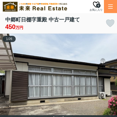
0
お気に入り
中郷町日棚字重殿 中古一戸建て
450
万円
1
/
26