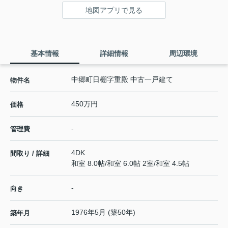
地図アプリで見る
基本情報
詳細情報
周辺環境
中郷町日棚字重殿 中古一戸建て
物件名
450万円
価格
-
管理費
4DK
間取り / 詳細
和室 8.0帖
/
和室 6.0帖 2室
/
和室 4.5帖
-
向き
1976年5月 (築50年)
築年月