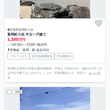
双葉郡富岡町小浜
富岡町小浜 中古一戸建て
1,300
万円
- / 143.80㎡ / 5SDK /築22年
常磐線「富岡」駅 徒歩33分
プロパンガス
室内洗濯機置場
浄化槽排水
富岡町立富岡小学校が通学範囲内、学校まで徒歩23分。値段がお手ごろ
な中古戸建てはいかがでしょうか。和室8畳以上で、和室で...
もっと見
る
売地