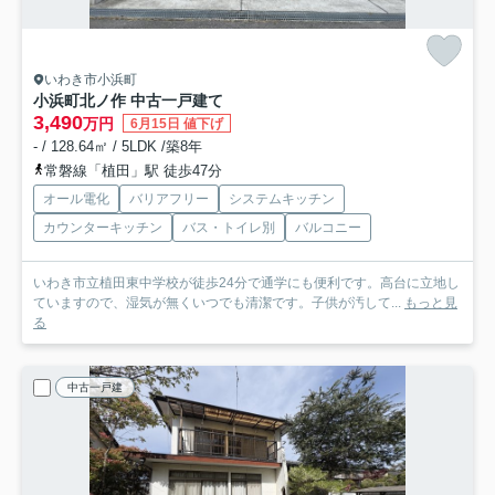
いわき市小浜町
小浜町北ノ作 中古一戸建て
3,490
万円
6月15日 値下げ
- / 128.64㎡ / 5LDK /築8年
常磐線「植田」駅 徒歩47分
オール電化
バリアフリー
システムキッチン
カウンターキッチン
バス・トイレ別
バルコニー
いわき市立植田東中学校が徒歩24分で通学にも便利です。高台に立地し
ていますので、湿気が無くいつでも清潔です。子供が汚して...
もっと見
る
中古一戸建