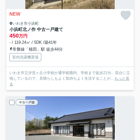
NEW
いわき市小浜町
小浜町北ノ作 中古一戸建て
450
万円
- / 119.24㎡ / 5DK /築41年
常磐線「植田」駅 徒歩44分
室内洗濯機置場
いわき市立汐見ヶ丘小学校が通学範囲内、学校まで徒歩22分。高台に立
地しているので、見晴らしもよく気持ちよく生活することが...
もっと見
る
中古一戸建