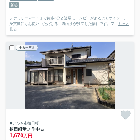
新築
ファミリーマートまで徒歩3分と近場にコンビニがあるのもポイント。
身支度にもお使いいただける、洗面所が独立した物件です。フ...
もっと
見る
中古一戸建
いわき市植田町
植田町堂ノ作中古
1,670
万円