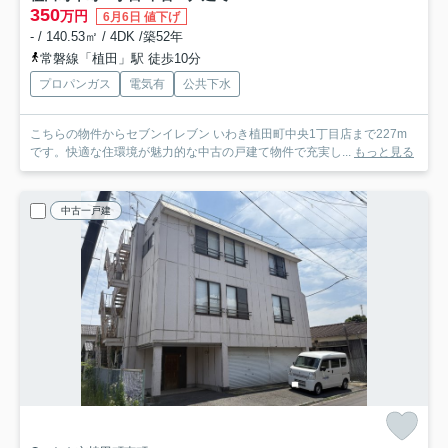
350
万円
6月6日 値下げ
- / 140.53㎡ / 4DK /築52年
常磐線「植田」駅 徒歩10分
プロパンガス
電気有
公共下水
こちらの物件からセブンイレブン いわき植田町中央1丁目店まで227m
です。快適な住環境が魅力的な中古の戸建て物件で充実し...
もっと見る
中古一戸建