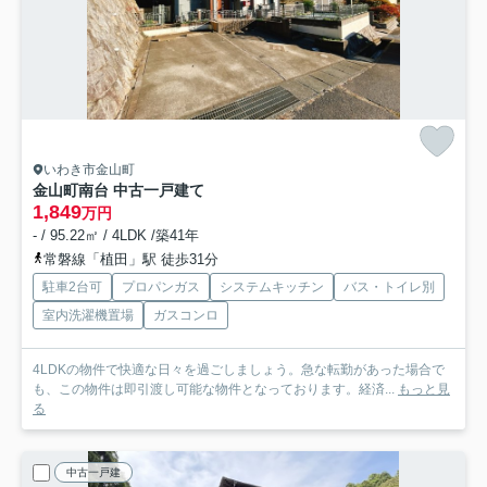
いわき市金山町
金山町南台 中古一戸建て
1,849
万円
- / 95.22㎡ / 4LDK /築41年
常磐線「植田」駅 徒歩31分
駐車2台可
プロパンガス
システムキッチン
バス・トイレ別
室内洗濯機置場
ガスコンロ
4LDKの物件で快適な日々を過ごしましょう。急な転勤があった場合で
も、この物件は即引渡し可能な物件となっております。経済...
もっと見
る
中古一戸建