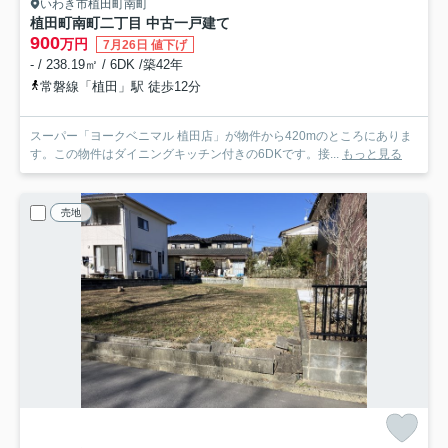
いわき市植田町南町
植田町南町二丁目 中古一戸建て
900
万円
7月26日 値下げ
- / 238.19㎡ / 6DK /築42年
常磐線「植田」駅 徒歩12分
スーパー「ヨークベニマル 植田店」が物件から420mのところにありま
す。この物件はダイニングキッチン付きの6DKです。接...
もっと見る
売地