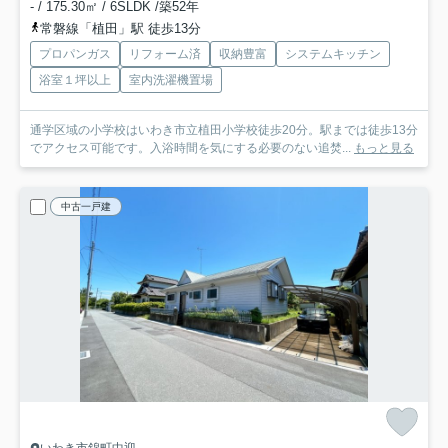
- / 175.30㎡ / 6SLDK /築52年
常磐線「植田」駅 徒歩13分
プロパンガス
リフォーム済
収納豊富
システムキッチン
浴室１坪以上
室内洗濯機置場
通学区域の小学校はいわき市立植田小学校徒歩20分。駅までは徒歩13分
でアクセス可能です。入浴時間を気にする必要のない追焚...
もっと見る
中古一戸建
いわき市錦町中迎