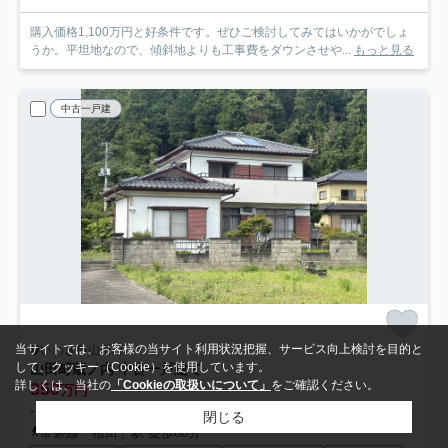
購入価格1,100万円と好条件です。ぜひご検討してみてはいかがでしょ
うか。平坦地なので、傾斜地よりも工事費をダウンさせや...
もっと見る
中古一戸建
当サイトでは、お客様の当サイト利用状況把握、サービス向上検討を目的と
いわき市山田町
して、クッキー（Cookie）を使用しています。
山田町蔵ノ内 中古一戸建て
詳しくは、当社の
「Cookieの取扱いについて」
をご確認ください。
350
万円
- / 116.75㎡ / 7DK /築47年
閉じる
常磐線「植田」駅 徒歩80分