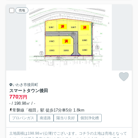
売地
いわき市後田町
スマートタウン後田
770
万円
- / 198.98㎡ / -
常磐線「植田」駅 徒歩17分車5分 1.8km
プロパンガス
南道路
陽当り良好
個別浄化槽
土地面積は198.98㎡(公簿)でございます。コチラの土地は売地となって