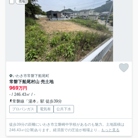
売地
いわき市常磐下船尾町
常磐下船尾村山 売土地
969
万円
- / 246.43㎡ / -
常磐線「湯本」駅 徒歩39分
プロパンガス
電気有
公共下水
徒歩39分の距離にいわき市立磐崎中学校があるのも魅力。土地面積は
246.43㎡(公簿)あります。経済面での圧迫が相場より...
もっと見る