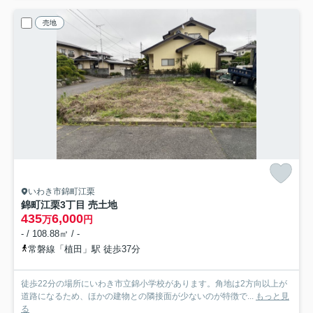
売地
いわき市錦町江栗
錦町江栗3丁目 売土地
435
6,000
万
円
- / 108.88㎡ / -
常磐線「植田」駅 徒歩37分
徒歩22分の場所にいわき市立錦小学校があります。角地は2方向以上が
道路になるため、ほかの建物との隣接面が少ないのが特徴で...
もっと見
る