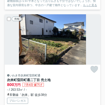
建物面積は72.87平米となっており広さも十分ではないでしょうか。快
適な室内環境を持つ、中古の一戸建て物件となっています...
もっと見る
売地
いわき市勿来町窪田町通
勿来町窪田町通二丁目 売土地
800
万円
7月4日 値下げ
- / 263.53㎡ / -
常磐線「勿来」駅 徒歩38分
プロパンガス