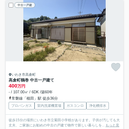
中古一戸建
いわき市高倉町
高倉町鶴巻 中古一戸建て
400
万円
- / 107.00㎡ / 6DK /築60年
常磐線「植田」駅 徒歩36分
プロパンガス
室内洗濯機置場
ガスコンロ
浄化槽排水
徒歩15分の場所にいわき市立菊田小学校があります。子供が汚しても大
丈夫、ご家族にお勧めの中古の戸建て物件で新しい暮らしを...
もっと見