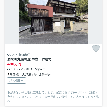
いわき市勿来町
勿来町九面馬道 中古一戸建て
480
万円
- / 180.77㎡ / 8LDK /築67年
常磐線「大津港」駅 徒歩26分
浄化槽排水
坂が少ない平坦地に立地しています。家族におすすめな8DKK。設備も
充実しています。こちらは中古一戸建ての物件です。大事な...
もっと見
る