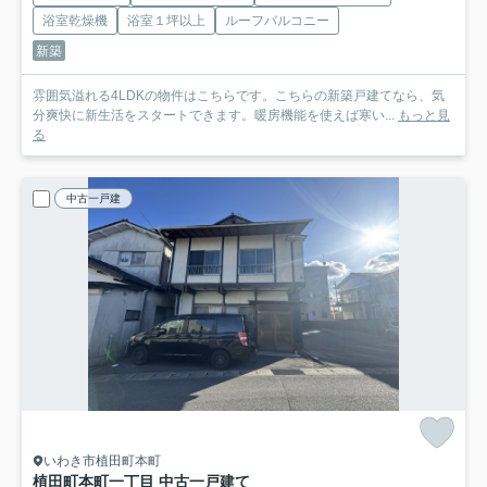
浴室乾燥機
浴室１坪以上
ルーフバルコニー
新築
雰囲気溢れる4LDKの物件はこちらです。こちらの新築戸建てなら、気
分爽快に新生活をスタートできます。暖房機能を使えば寒い...
もっと見
る
中古一戸建
いわき市植田町本町
植田町本町一丁目 中古一戸建て