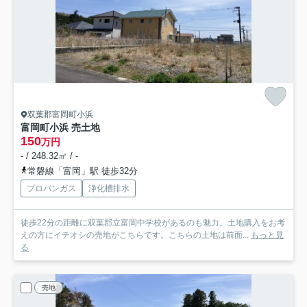
双葉郡富岡町小浜
富岡町小浜 売土地
150
万円
- / 248.32㎡ / -
常磐線「富岡」駅 徒歩32分
プロパンガス
浄化槽排水
徒歩22分の距離に双葉郡立富岡中学校があるのも魅力。土地購入をお考
えの方にイチオシの売地がこちらです。こちらの土地は前面...
もっと見
る
売地