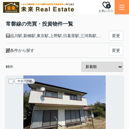
0
お気に入り
常磐線の売買・投資物件一覧
品川駅,新橋駅,東京駅,上野駅,日暮里駅,三河島駅,南千住駅,北千住駅,松戸駅,柏駅,我孫子駅,天王台駅,取手駅,藤代駅,龍ケ崎市駅,牛久駅,ひたち野うしく駅,荒川沖駅,土浦駅,神立駅,高浜駅,石岡駅,羽鳥駅,岩間駅,友部駅,内原駅,赤塚駅,偕楽園駅,水戸駅,勝田駅,佐和駅,東海駅,大甕駅,常陸多賀駅,日立駅,小木津駅,十王駅,高萩駅,南中郷駅,磯原駅,大津港駅,勿来駅,植田駅,泉駅,湯本駅,内郷駅,いわき駅,草野駅,四ツ倉駅,久ノ浜駅,末続駅,広野駅,Ｊヴィレッジ駅,木戸駅,竜田駅,富岡駅,夜ノ森駅,大野駅,双葉駅,浪江駅,桃内駅,小高駅,磐城太田駅,原ノ町駅,鹿島駅,日立木駅,相馬駅,駒ケ嶺駅,新地駅,坂元駅,山下駅,浜吉田駅,亘理駅,逢隈駅,岩沼駅,館腰駅,名取駅,南仙台駅,太子堂駅,長町駅,仙台駅
変更
条件から探す
変更
65
件
中古一戸建