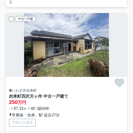
る
中古一戸建
いわき市勿来町
勿来町四沢天ヶ作 中古一戸建て
250
万円
- / 87.33㎡ / 4K /築60年
常磐線「勿来」駅 徒歩27分
プロパンガス