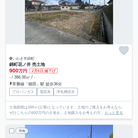
いわき市錦町
錦町花ノ井 売土地
900
万円
2月6日 値下げ
- / 386.00㎡ / -
常磐線「植田」駅 徒歩36分
プロパンガス
電気有
浄化槽排水
土地面積は386㎡(公簿)となっています。土地のご購入をお考えなら、
ぜひこちらの900万円の土地を。土地購入をお考えの方...
もっと見る
売地