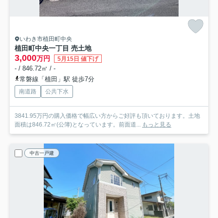
いわき市植田町中央
植田町中央一丁目 売土地
3,000
万円
5月15日 値下げ
- / 846.72㎡ / -
常磐線「植田」駅 徒歩7分
南道路
公共下水
3841.95万円の購入価格で幅広い方からご好評も頂いております。土地
面積は846.72㎡(公簿)となっています。前面道...
もっと見る
中古一戸建