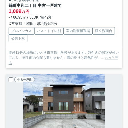
錦町中迎二丁目 中古一戸建て
1,099
万円
- / 86.95㎡ / 3LDK /築42年
常磐線「植田」駅 徒歩24分
プロパンガス
バス・トイレ別
室内洗濯機置場
独立洗面台
公共下水
徒歩12分の場所にいわき市立錦小学校があります。窓付きの浴室が付い
ており、衛生面の心配も要りません。畳の香りと断熱性が、...
もっと見
る
中古一戸建