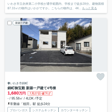
いわき市立勿来第二小学校が通学範囲内、学校まで徒歩28分。建物面積
87.33㎡の物件はいかがですか。こちらの物件は、4K...
もっと見る
新築一戸建
いわき市錦町
錦町御宝殿 新築一戸建て
4号棟
1,680
万円
7月27日 値下げ
- / 95.58㎡ / 4LDK /予定
常磐線「植田」駅 徒歩24分
プロパンガス
システムキッチン
カウンターキッチン