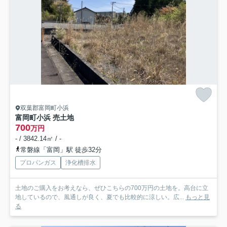
双葉郡富岡町小浜
富岡町小浜 売土地
700
万円
- / 3842.14㎡ / -
常磐線「富岡」駅 徒歩32分
プロパンガス
浄化槽排水
土地のご購入をお考えなら、ぜひこちらの700万円の土地を。高台に立
地しているので、風通しが良く、夏でも比較的に涼しい。広...
もっと見
る