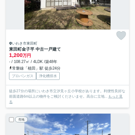
いわき市東田町
東田町金子平 中古一戸建て
1,200
万円
- / 108.27㎡ / 4LDK /築48年
常磐線「植田」駅 徒歩24分
プロパンガス
浄化槽排水
徒歩27分の場所にいわき市立汐見ヶ丘小学校があります。利便性良好な
前面道路6m以上の物件をご検討くださいませ。高台に立地...
もっと見
る
売地