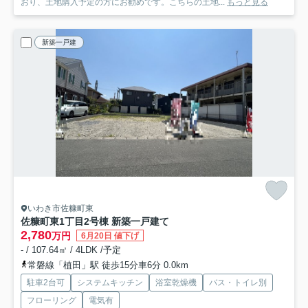
おり、土地購入予定の方にお勧めです。こちらの土地...
もっと見る
新築一戸建
いわき市佐糠町東
佐糠町東1丁目2号棟 新築一戸建て
2,780
万円
6月20日 値下げ
- / 107.64㎡ / 4LDK /予定
常磐線「植田」駅 徒歩15分車6分 0.0km
駐車2台可
システムキッチン
浴室乾燥機
バス・トイレ別
フローリング
電気有