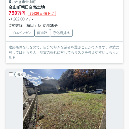
いわき市金山町
金山町朝日台売土地
750
万円
7月26日 値下げ
- / 262.00㎡ / -
常磐線「植田」駅 徒歩38分
プロパンガス
南道路
浄化槽排水
建築条件なしなので、自分で好きな業者を選ぶことができます。津波に
対してはもちろん、地震の揺れに対してもリスクを抑えやすい...
もっと
見る
売地