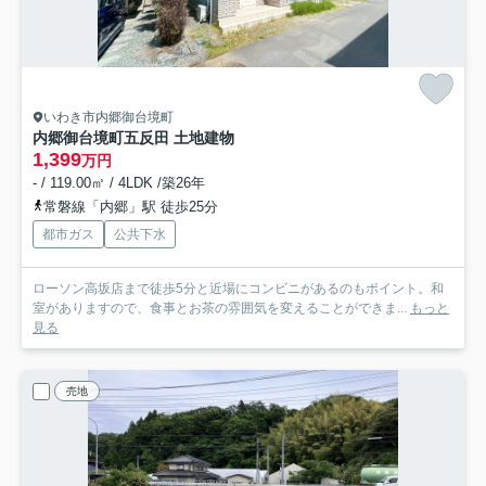
いわき市内郷御台境町
内郷御台境町五反田 土地建物
1,399
万円
- / 119.00㎡ / 4LDK /築26年
常磐線「内郷」駅 徒歩25分
都市ガス
公共下水
ローソン高坂店まで徒歩5分と近場にコンビニがあるのもポイント。和
室がありますので、食事とお茶の雰囲気を変えることができま...
もっと
見る
売地