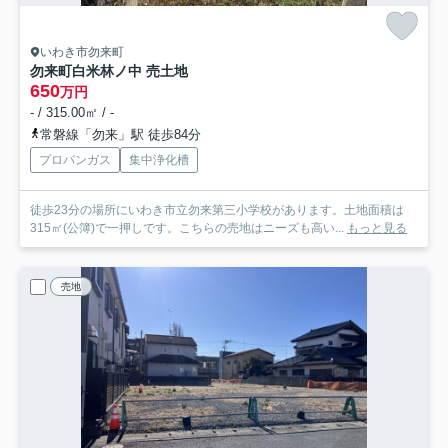
いわき市勿来町
勿来町白米林ノ中 売土地
650
万円
- / 315.00㎡ / -
常磐線「勿来」駅 徒歩84分
プロパンガス
集中浄化槽
徒歩23分の場所にいわき市立勿来第三小学校があります。土地面積は
315㎡(公簿)で一押しです。こちらの売地はニーズも高い...
もっと見る
売地