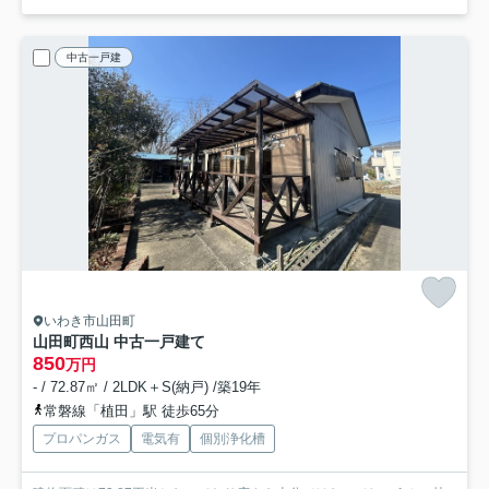
中古一戸建
いわき市山田町
山田町西山 中古一戸建て
850
万円
- / 72.87㎡ / 2LDK＋S(納戸) /築19年
常磐線「植田」駅 徒歩65分
プロパンガス
電気有
個別浄化槽