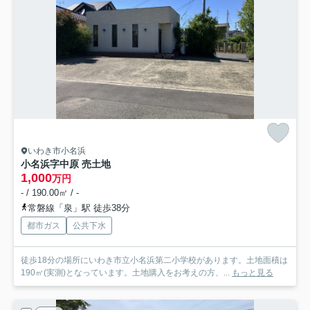
いわき市小名浜
小名浜字中原 売土地
1,000
万円
- / 190.00㎡ / -
常磐線「泉」駅 徒歩38分
都市ガス
公共下水
徒歩18分の場所にいわき市立小名浜第二小学校があります。土地面積は
190㎡(実測)となっています。土地購入をお考えの方、...
もっと見る