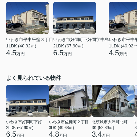
いわき市平中平窪３丁目
いわき市好間町下好間字中島
いわき市平中
1LDK (40.92㎡)
2LDK (67.90㎡)
1LDK (40.92㎡
4.5
6.5
4.5
万円
万円
万円
よく見られている物件
いわき市好間町下好間字中島
いわき市佐糠町２丁目
北茨城市大津町北町４丁目
2LDK (67.90㎡)
3DK (49.68㎡)
3K (52.89㎡)
3
6.5
4.8
3.4
万円
万円
万円