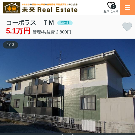
0
お気に入り
コーポラス ＴＭ
空室1
5.1万円
管理/共益費 2,800円
1
/
13