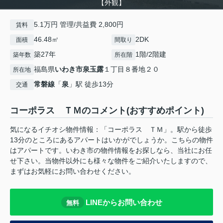
【外観】
5.1万円 管理/共益費 2,800円
賃料
46.48㎡
2DK
面積
間取り
築27年
1階/2階建
築年数
所在階
福島県
いわき市
泉玉露
１丁目８番地２０
所在地
常磐線
「
泉
」駅 徒歩13分
交通
コーポラス ＴＭのコメント(おすすめポイント)
気になるイチオシ物件情報：「コーポラス ＴＭ」。駅から徒歩
13分のところにあるアパートはいかがでしょうか。こちらの物件
はアパートです。いわき市の物件情報をお探しなら、当社にお任
せ下さい。当物件以外にも様々な物件をご紹介いたしますので、
まずはお気軽にお問い合わせください。
LINEからお問い合わせ
無料