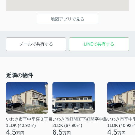
地図アプリで見る
メールで共有する
LINEで共有する
近隣の物件
いわき市平中平窪３丁目
いわき市好間町下好間字中島
いわき市平中
1LDK (40.92㎡)
2LDK (67.90㎡)
1LDK (40.92㎡
4.5
6.5
4.5
万円
万円
万円