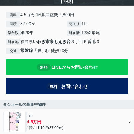
【外観】
4.5万円 管理/共益費 2,800円
賃料
37.00㎡
1R
面積
間取り
築20年
1階/2階建
築年数
所在階
福島県
いわき市
泉もえぎ台
３丁目５番地３
所在地
常磐線
「
泉
」駅 徒歩23分
交通
LINEからお問い合わせ
無料
お問い合わせ
無料
ダジュールの募集中物件
101
4.5万円
1階 / 11.19坪(37.00㎡)