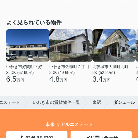
よく見られている物件
いわき市好間町下好間字中島
いわき市佐糠町２丁目
北茨城市大津町北町４丁目
2LDK (67.90㎡)
3DK (49.68㎡)
3K (52.89㎡)
3
6.5
4.8
3.4
万円
万円
万円
エステート
いわき市の賃貸物件一覧
泉駅
ダジュール
未来 リアルエステート
0246-85-5201
お問い合わせ