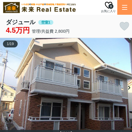
0
お気に入り
ダジュール
空室1
4.5万円
管理/共益費 2,800円
1
/
19