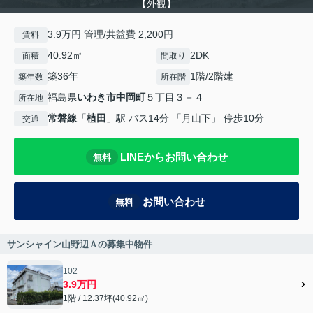
【外観】
3.9万円 管理/共益費 2,200円
賃料
40.92㎡
2DK
面積
間取り
築36年
1階/2階建
築年数
所在階
福島県
いわき市
中岡町
５丁目３－４
所在地
常磐線
「
植田
」駅 バス14分 「月山下」 停歩10分
交通
LINEからお問い合わせ
無料
お問い合わせ
無料
サンシャイン山野辺Ａの募集中物件
102
3.9万円
1階 / 12.37坪(40.92㎡)