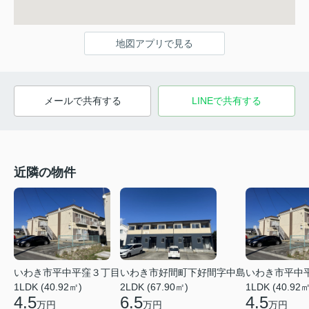
地図アプリで見る
メールで共有する
LINEで共有する
近隣の物件
いわき市平中平窪３丁目
いわき市好間町下好間字中島
いわき市平中
1LDK (40.92㎡)
2LDK (67.90㎡)
1LDK (40.92㎡
4.5
6.5
4.5
万円
万円
万円