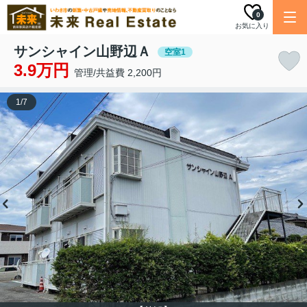
0
お気に入り
サンシャイン山野辺Ａ
空室1
3.9万円
管理/共益費 2,200円
1
/
7