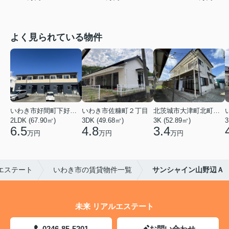
よく見られている物件
いわき市好間町下好間字中島
いわき市佐糠町２丁目
北茨城市大津町北町４丁目
2LDK (67.90㎡)
3DK (49.68㎡)
3K (52.89㎡)
3
6.5
4.8
3.4
万円
万円
万円
エステート
いわき市の賃貸物件一覧
サンシャイン山野辺Ａ
未来 リアルエステート
0246-85-5201
お問い合わせ