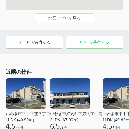
地図アプリで見る
メールで共有する
LINEで共有する
近隣の物件
いわき市平中平窪３丁目
いわき市好間町下好間字中島
いわき市平中
1LDK (40.92㎡)
2LDK (67.90㎡)
1LDK (40.92㎡
4.5
6.5
4.5
万円
万円
万円