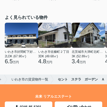
よく見られている物件
いわき市好間町下好間字中島
いわき市佐糠町２丁目
北茨城市大津町北町４丁目
2LDK (67.90㎡)
3DK (49.68㎡)
3K (52.89㎡)
3
6.5
4.8
3.4
万円
万円
万円
ト
いわき市の賃貸物件一覧
セント ステラ ガーデン Ａ
未来 リアルエステート
0246-85-5201
お問い合わせ