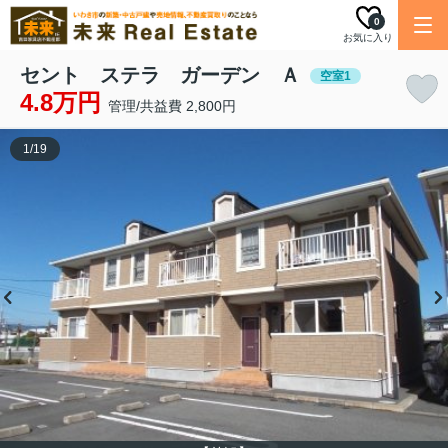
0
お気に入り
セント ステラ ガーデン Ａ
空室1
4.8万円
管理/共益費 2,800円
1
/
19