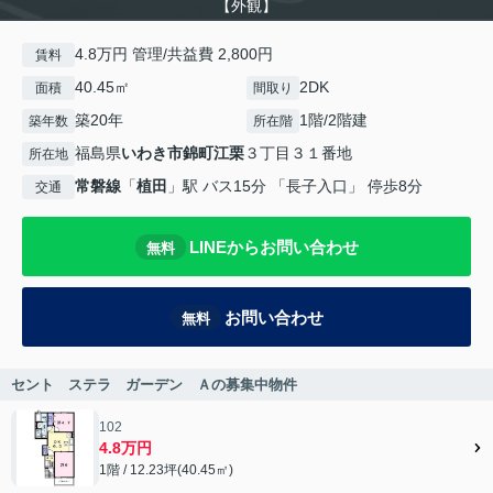
【外観】
4.8万円 管理/共益費 2,800円
賃料
40.45㎡
2DK
面積
間取り
築20年
1階/2階建
築年数
所在階
福島県
いわき市
錦町江栗
３丁目３１番地
所在地
常磐線
「
植田
」駅 バス15分 「長子入口」 停歩8分
交通
LINEからお問い合わせ
無料
お問い合わせ
無料
セント ステラ ガーデン Ａの募集中物件
102
4.8万円
1階 / 12.23坪(40.45㎡)