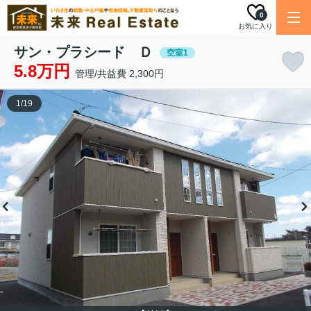
0
お気に入り
サン・プラシード Ｄ
空室1
5.8万円
管理/共益費 2,300円
1
/
19