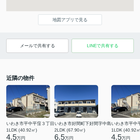
地図アプリで見る
メールで共有する
LINEで共有する
近隣の物件
いわき市平中平窪３丁目
いわき市好間町下好間字中島
いわき市平中
1LDK (40.92㎡)
2LDK (67.90㎡)
1LDK (40.92㎡
4.5
6.5
4.5
万円
万円
万円