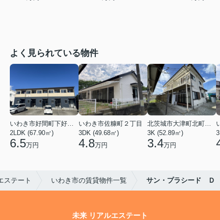
よく見られている物件
いわき市好間町下好間字中島
いわき市佐糠町２丁目
北茨城市大津町北町４丁目
2LDK (67.90㎡)
3DK (49.68㎡)
3K (52.89㎡)
3
6.5
4.8
3.4
万円
万円
万円
エステート
いわき市の賃貸物件一覧
サン・プラシード Ｄ
未来 リアルエステート