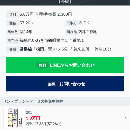
【外観】
5.8万円 管理/共益費 2,300円
賃料
57.26㎡
2LDK
面積
間取り
築14年
2階/2階建
築年数
所在階
福島県
いわき市
錦町
鷺内２４番地１
所在地
常磐線
「
植田
」駅 バス5分 「勿来支所」 停歩10分
交通
LINEからお問い合わせ
無料
お問い合わせ
無料
サン・プラシード Ｄの募集中物件
201
5.8万円
2階 / 17.32坪(57.26㎡)