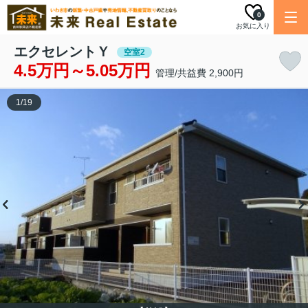
0
お気に入り
エクセレントＹ
空室2
4.5万円～5.05万円
管理/共益費 2,900円
1
/
19