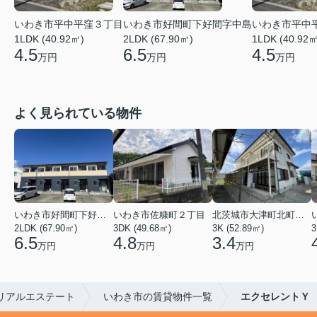
いわき市平中平窪３丁目
いわき市好間町下好間字中島
いわき市平中
1LDK (40.92㎡)
2LDK (67.90㎡)
1LDK (40.92㎡
4.5
6.5
4.5
万円
万円
万円
よく見られている物件
いわき市好間町下好間字中島
いわき市佐糠町２丁目
北茨城市大津町北町４丁目
2LDK (67.90㎡)
3DK (49.68㎡)
3K (52.89㎡)
3
6.5
4.8
3.4
万円
万円
万円
リアルエステート
いわき市の賃貸物件一覧
エクセレントＹ