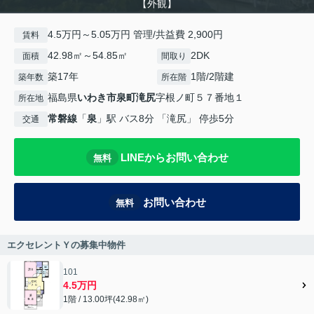
【外観】
4.5万円～5.05万円 管理/共益費 2,900円
賃料
42.98㎡～54.85㎡
2DK
面積
間取り
築17年
1階/2階建
築年数
所在階
福島県
いわき市
泉町滝尻
字根ノ町５７番地１
所在地
常磐線
「
泉
」駅 バス8分 「滝尻」 停歩5分
交通
LINEからお問い合わせ
無料
お問い合わせ
無料
エクセレントＹの募集中物件
101
4.5万円
1階 / 13.00坪(42.98㎡)