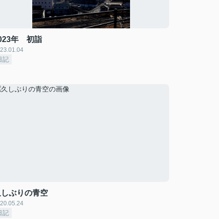
023年 初詣
23.01.04
日記
久しぶりの青空
20.05.24
日記