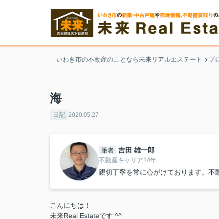
｜いわき市の不動産のことなら未来リアルエステート
ブ
海
日記
2020.05.27
吉田 雄一郎
筆者
不動産キャリア14年
親切丁寧を常に心がけております。不
こんにちは！
未来Real Estateです ^^