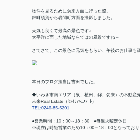
物件を見るために勿来方面に行った際、
錦町須賀から岩間町方面を撮影しました。
天気も良くて最高の景色です♪
太平洋に面した地域ならではの風景ですね～
さてさて、この景色に元気をもらい、午後のお仕事も
本日のブログ担当は吉田でした。
◆いわき市南エリア（泉、植田、錦、勿来）の不動産
未来Real Estate（ﾐﾗｲﾘｱﾙｴｽﾃｰﾄ）
TEL:0246-85-5201
●営業時間：10：00～18：30 ●毎週火曜定休日
※現在は時短営業のため10：00～18：00となってお