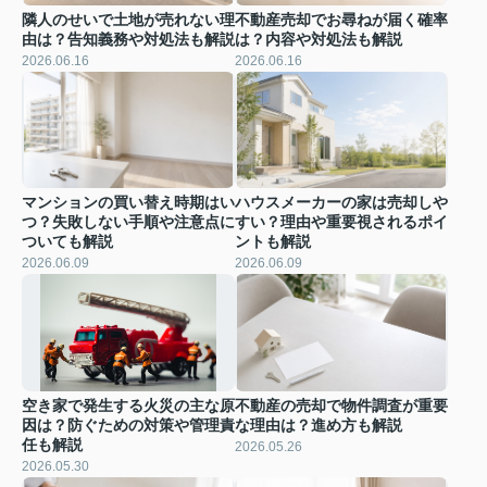
隣人のせいで土地が売れない理
不動産売却でお尋ねが届く確率
由は？告知義務や対処法も解説
は？内容や対処法も解説
2026.06.16
2026.06.16
マンションの買い替え時期はい
ハウスメーカーの家は売却しや
つ？失敗しない手順や注意点に
すい？理由や重要視されるポイ
ついても解説
ントも解説
2026.06.09
2026.06.09
空き家で発生する火災の主な原
不動産の売却で物件調査が重要
因は？防ぐための対策や管理責
な理由は？進め方も解説
任も解説
2026.05.26
2026.05.30