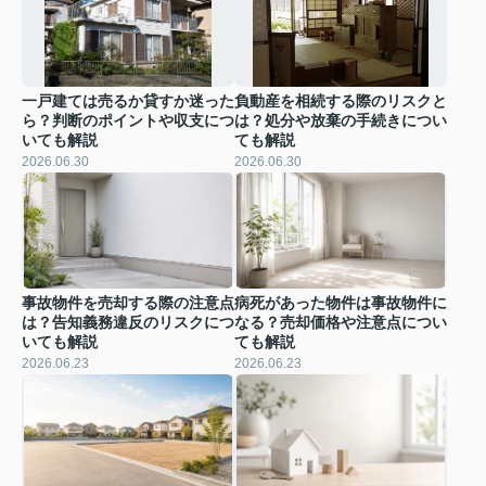
一戸建ては売るか貸すか迷った
負動産を相続する際のリスクと
ら？判断のポイントや収支につ
は？処分や放棄の手続きについ
いても解説
ても解説
2026.06.30
2026.06.30
事故物件を売却する際の注意点
病死があった物件は事故物件に
は？告知義務違反のリスクにつ
なる？売却価格や注意点につい
いても解説
ても解説
2026.06.23
2026.06.23