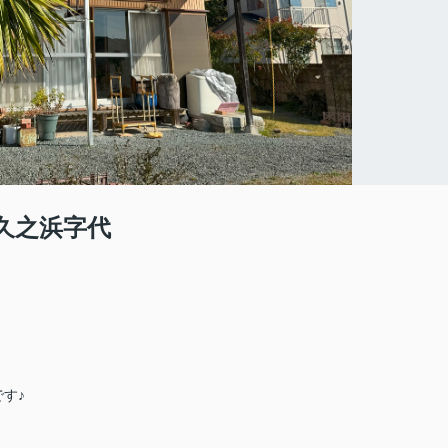
久之浜字代
す♪