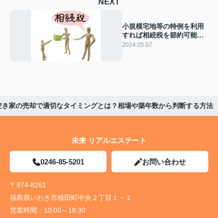
NEXT
小規模宅地等の特例を利用
すれば相続税を節約可能？
適用要件や注意点を解説
2024.05.07
空き家の売却で適切なタイミングとは？相場や築年数から判断する方法
未来 リアルエステート
0246-85-5201
お問い合わせ
〒974-8261
福島県いわき市植田町中央２丁目１－１
営業時間：
10:00～18:30