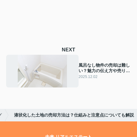
NEXT
風呂なし物件の売却は難し
い？魅力の伝え方や売りや
すくするコツも解説
2025.12.02
グ
液状化した土地の売却方法は？仕組みと注意点についても解説
未来 リアルエステート