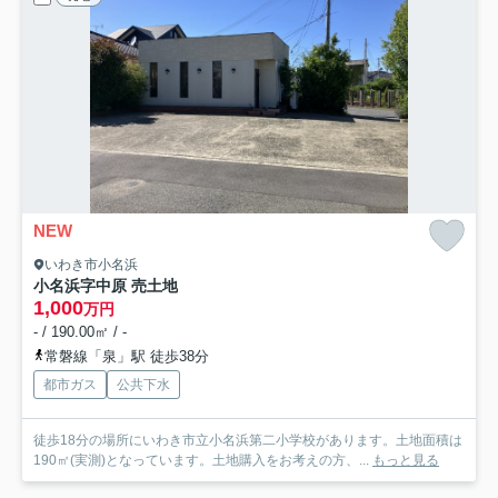
NEW
いわき市小名浜
小名浜字中原 売土地
1,000
万円
- / 190.00㎡ / -
常磐線「泉」駅 徒歩38分
都市ガス
公共下水
徒歩18分の場所にいわき市立小名浜第二小学校があります。土地面積は
190㎡(実測)となっています。土地購入をお考えの方、...
もっと見る