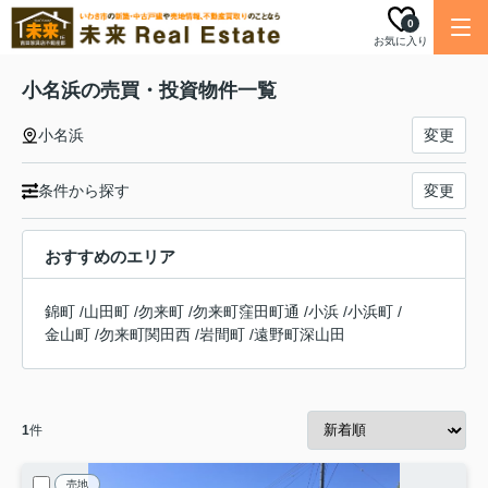
0
お気に入り
小名浜の売買・投資物件一覧
小名浜
変更
条件から探す
変更
おすすめのエリア
錦町
/
山田町
/
勿来町
/
勿来町窪田町通
/
小浜
/
小浜町
/
金山町
/
勿来町関田西
/
岩間町
/
遠野町深山田
1
件
売地