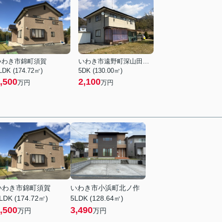
いわき市錦町須賀
いわき市遠野町深山田字鷹ノ巣
LDK (174.72㎡)
5DK (130.00㎡)
,500
2,100
万円
万円
いわき市錦町須賀
いわき市小浜町北ノ作
LDK (174.72㎡)
5LDK (128.64㎡)
,500
3,490
万円
万円