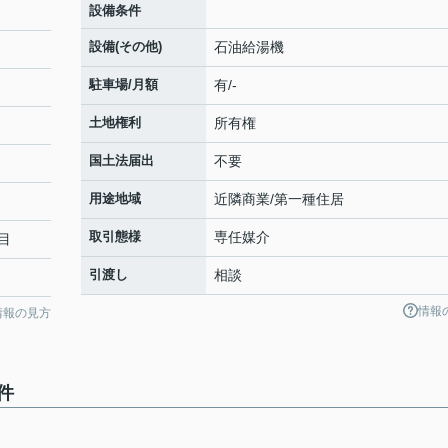
設備条件
設備(その他)
石油給湯機
駐車場/月額
有/-
土地権利
所有権
国土法届出
不要
用途地域
近隣商業/第一種住居
取引態様
専任媒介
目
引渡し
相談
情報
情報の見方
件