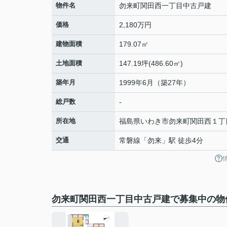
物件名
勿来町関田西一丁目中古戸建
価格
2,180万円
建物面積
179.07㎡
土地面積
147.19坪(486.60㎡)
築年月
1999年6月（築27年）
総戸数
-
所在地
福島県
いわき市
勿来町関田西
１丁
交通
常磐線
「
勿来
」駅 徒歩4分
勿来町関田西一丁目中古戸建で募集中の物