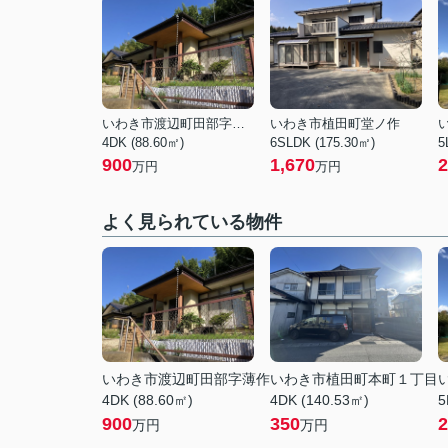
いわき市渡辺町田部字薄作
いわき市植田町堂ノ作
4DK (88.60㎡)
6SLDK (175.30㎡)
5
900
1,670
2
万円
万円
よく見られている物件
いわき市渡辺町田部字薄作
いわき市植田町本町１丁目
4DK (88.60㎡)
4DK (140.53㎡)
5
900
350
2
万円
万円