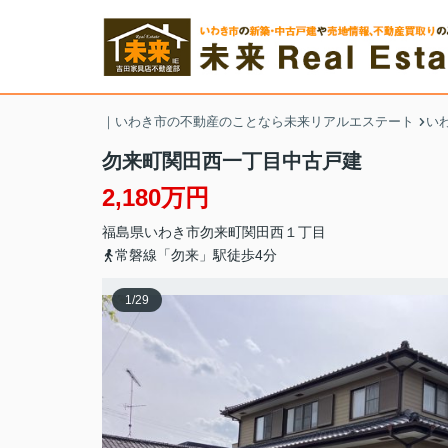
｜いわき市の不動産のことなら未来リアルエステート
い
勿来町関田西一丁目中古戸建
2,180万円
福島県
いわき市
勿来町関田西
１丁目
常磐線「勿来」駅徒歩4分
1
/
29