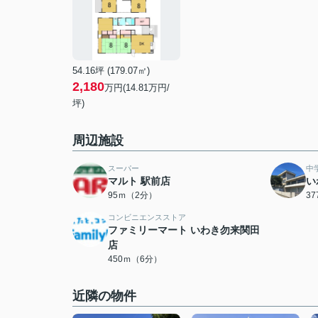
54.16坪 (179.07㎡)
2,180
万円(14.81万円/
坪)
周辺施設
スーパー
中
マルト 駅前店
い
95ｍ（2分）
3
コンビニエンスストア
ファミリーマート いわき勿来関田
店
450ｍ（6分）
近隣の物件