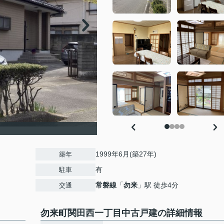
1999年6月(築27年)
築年
有
駐車
常磐線
「
勿来
」駅 徒歩4分
交通
勿来町関田西一丁目中古戸建の詳細情報