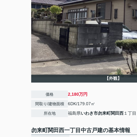
【外観】
2,180万円
価格
6DK/179.07㎡
間取り/建物面積
福島県
いわき市
勿来町関田西
１丁目
所在地
勿来町関田西一丁目中古戸建の基本情報