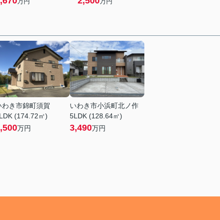
,670
2,500
万円
万円
いわき市錦町須賀
いわき市小浜町北ノ作
LDK (174.72㎡)
5LDK (128.64㎡)
,500
3,490
万円
万円