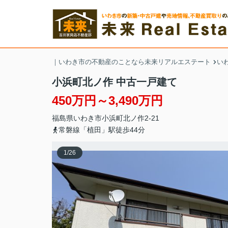
｜いわき市の不動産のことなら未来リアルエステート
い
小浜町北ノ作 中古一戸建て
450万円～3,490万円
福島県
いわき市
小浜町
北ノ作2-21
常磐線「植田」駅徒歩44分
1
/
26