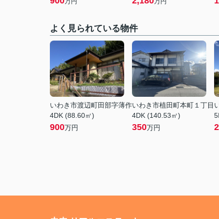
900
2,180
1
万円
万円
よく見られている物件
いわき市渡辺町田部字薄作
いわき市植田町本町１丁目
4DK (88.60㎡)
4DK (140.53㎡)
5
900
350
2
万円
万円