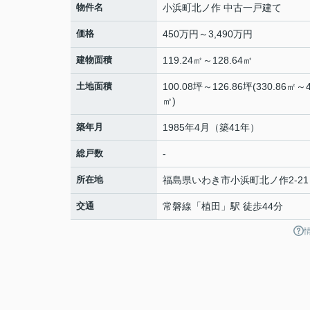
物件名
小浜町北ノ作 中古一戸建て
価格
450万円～3,490万円
建物面積
119.24㎡～128.64㎡
土地面積
100.08坪～126.86坪(330.86㎡～4
㎡)
築年月
1985年4月（築41年）
総戸数
-
所在地
福島県
いわき市
小浜町
北ノ作2-21
交通
常磐線
「
植田
」駅 徒歩44分