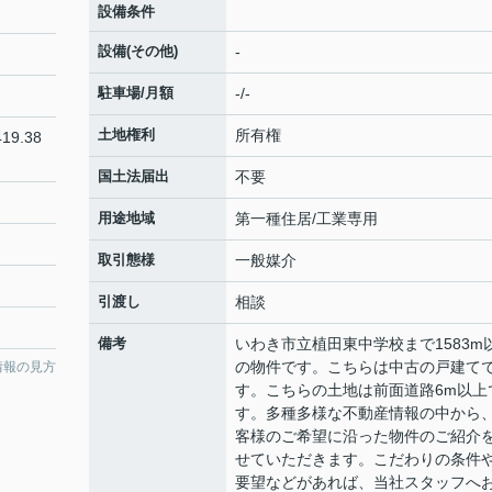
設備条件
設備(その他)
-
駐車場/月額
-/-
土地権利
所有権
19.38
国土法届出
不要
用途地域
第一種住居/工業専用
取引態様
一般媒介
引渡し
相談
備考
いわき市立植田東中学校まで1583m
の物件です。こちらは中古の戸建て
情報の見方
す。こちらの土地は前面道路6m以上
す。多種多様な不動産情報の中から
客様のご希望に沿った物件のご紹介
せていただきます。こだわりの条件
要望などがあれば、当社スタッフへ