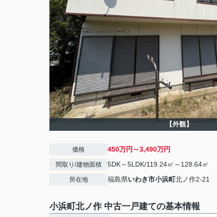
【外観】
450万円～3,490万円
価格
5DK～5LDK/119.24㎡～128.64㎡
間取り/建物面積
福島県
いわき市
小浜町
北ノ作2-21
所在地
小浜町北ノ作 中古一戸建ての基本情報