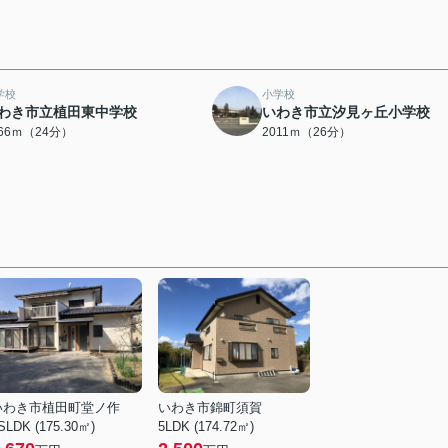
学校
小学校
わき市立植田東中学校
いわき市立汐見ヶ丘小学校
866ｍ（24分）
2011ｍ（26分）
いわき市植田町堂ノ作
いわき市錦町須賀
SLDK (175.30㎡)
5LDK (174.72㎡)