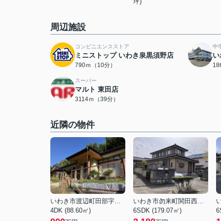
坪)
周辺施設
コンビニエンスストア
中
ミニストップ いわき泉黒須野店
い
790ｍ（10分）
1
スーパー
マルト 東田店
3114ｍ（39分）
近隣の物件
いわき市渡辺町田部字薄作
いわき市勿来町関田西１丁目
4DK (88.60㎡)
6SDK (179.07㎡)
6