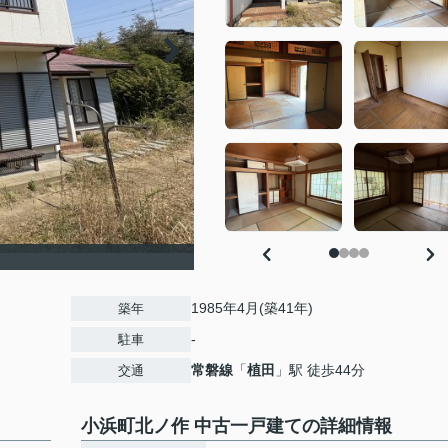
1985年4月(築41年)
築年
-
駐車
常磐線
「
植田
」駅 徒歩44分
交通
小浜町北ノ作 中古一戸建ての詳細情報