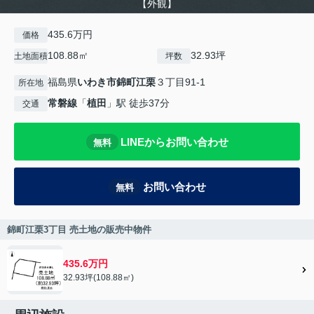
【外観】
435.6万円
価格
108.88㎡
32.93坪
土地面積
坪数
福島県
いわき市
錦町江栗
３丁目91-1
所在地
常磐線
「
植田
」駅 徒歩37分
交通
LINEからお問い合わせ
無料
お問い合わせ
無料
錦町江栗3丁目 売土地の販売中物件
435.6万円
32.93坪(108.88㎡)