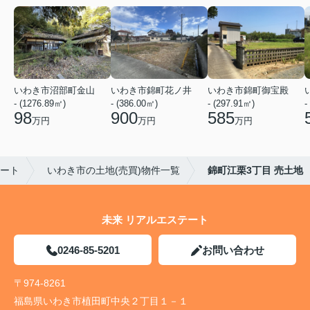
いわき市沼部町金山
いわき市錦町花ノ井
いわき市錦町御宝殿
- (1276.89㎡)
- (386.00㎡)
- (297.91㎡)
-
98
900
585
万円
万円
万円
ート
いわき市の土地(売買)物件一覧
錦町江栗3丁目 売土地
未来 リアルエステート
0246-85-5201
お問い合わせ
〒974-8261
福島県いわき市植田町中央２丁目１－１