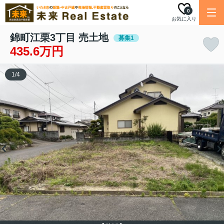
0
お気に入り
錦町江栗3丁目 売土地
募集1
435.6万円
1
/
4