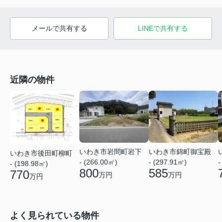
メールで共有する
LINEで共有する
近隣の物件
いわき市岩間町岩下
いわき市錦町御宝殿
いわき市後田町柳町
- (266.00㎡)
- (297.91㎡)
-
- (198.98㎡)
800
585
770
万円
万円
万円
よく見られている物件