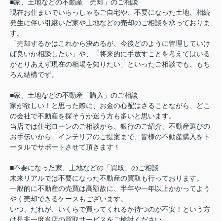
■家、土地などの不動産「売却」のご相談
現在お住まいでいらっしゃるご自宅や、不要になった土地、相続
発生に伴い引継いだ家や土地などの売却のご相談を承っておりま
す。
「売却するかはこれから決めるが、今後どのように管理していけ
ば良いか相談したい」や、「将来的に手放すことを考えてはいる
がとりあえず現在の相場を知りたい」といったご相談でも、もち
ろん結構です。
■家、土地などの不動産「購入」のご相談
家が欲しい！と思った際に、お金の心配はさることながら、どこ
の会社で不動産を探そうか迷う方も多いと思います。
当店では住宅ローンのご相談から、銀行のご紹介、不動産選びの
お手伝いから、インテリアのご提案まで、皆様の不動産購入をト
ータルでサポートさせて頂きます！
■不要になった家、土地などの「買取」のご相談
未来リアルでは不要になった不動産の買取も行っております。
一般的に不動産の売買は高額故に、半年や一年以上かかってよう
やく売却できるケースもございます。
いつ、だれが、いくらで買ってくれるか待つのが不安！という方
は是非一度当店の買取サービスをご検討ください。