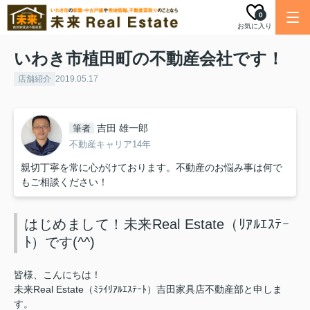
0
お気に入り
いわき市植田町の不動産会社です！
店舗紹介
2019.05.17
吉田 雄一郎
筆者
不動産キャリア14年
親切丁寧を常に心がけております。不動産のお悩み事は何で
もご相談ください！
はじめまして！未来Real Estate（ﾘｱﾙｴｽﾃｰ
ﾄ）です(^^)
皆様、こんにちは！
未来Real Estate（ﾐﾗｲﾘｱﾙｴｽﾃｰﾄ）吉田家具店不動産部と申しま
す。