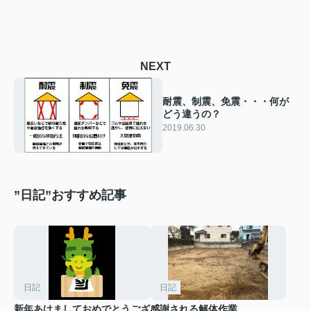
NEXT
耐震、制震、免震・・・何が
どう違うの？
2019.06.30
”日記”おすすめ記事
日記
日記
新年あけましておめでとうござ
感謝される解体作業