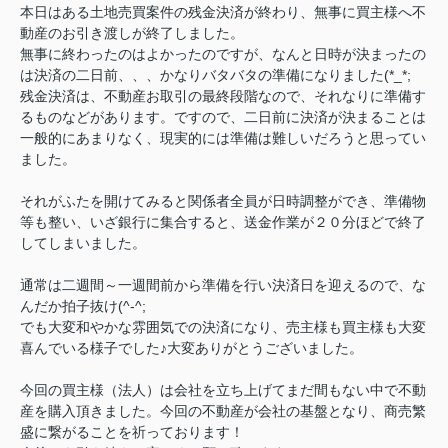
本日はある土地売買案件の残金決済が終わり、無事に買主様へ不
動産のお引き渡しが終了しました。
無事に終わったのはよかったのですが、なんと日時が決まったの
は決済の二日前、、、かなりバタバタの準備になりました(*_*;
残金決済は、不動産お取引の最終段階なので、それなりに準備す
るものなどがあります。ですので、二日前に決済が決まることは
一般的にあまりなく、現実的には準備は難しいだろうと思ってい
ました。
それがふたを開けてみると関係者全員が日時調整ができ、準備物
等も整い、いざ銀行に集合すると、送金作業が２０分ほどで終了
してしまいました。
通常は二週間～一週間前から準備を行い決済日を迎えるので、な
んだか拍子抜け(^-^;
でも大変和やかな雰囲気での決済になり、売主様も買主様も大変
喜んでいる様子でした♪大変ありがとうございました。
今回の買主様（法人）は会社を立ち上げてまだ間もない中で不動
産を購入頂きました。今回の不動産が会社の基盤となり、商売繁
盛に繋がることを祈っております！