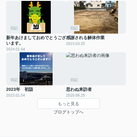
日記
日記
新年あけましておめでとうござ
感謝される解体作業
います。
2023.03.25
2024.01.04
日記
日記
2023年 初詣
思わぬ来訪者
2023.01.04
2020.06.25
もっと見る
ブログトップへ