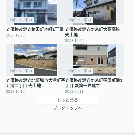
物件のご案内
物件のご案内
☆価格改定☆植田町本町1丁目
☆価格改定☆勿来町大高高松
売土地
2023.12.08
2023.12.02
物件のご案内
物件のご案内
☆価格改定☆北茨城市大津町字
☆価格改定☆勿来町窪田町通3
五浦二丁目 売土地
丁目 新築一戸建て
2023.10.19
2023.09.11
もっと見る
ブログトップへ