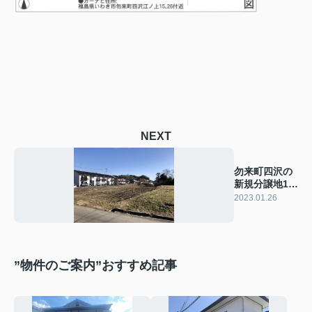
NEXT
勿来町四沢の
新規分譲地10
区画!! 現地
2023.01.26
の様子
”物件のご案内”おすすめ記事