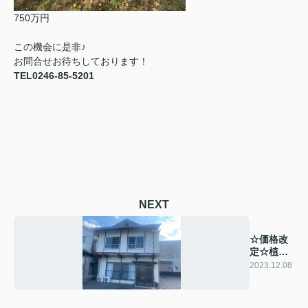
750万円
この機会に是非♪
お問合せお待ちしております！
TEL0246-85-5201
NEXT
☆価格改
定☆植田
町本町1丁
2023.12.08
目