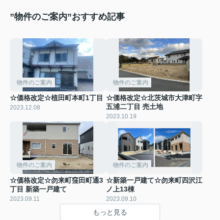
”物件のご案内”おすすめ記事
物件のご案内
物件のご案内
☆価格改定☆植田町本町1丁目
☆価格改定☆北茨城市大津町字
五浦二丁目 売土地
2023.12.08
2023.10.19
物件のご案内
物件のご案内
☆価格改定☆勿来町窪田町通3
☆新築一戸建て☆勿来町四沢江
丁目 新築一戸建て
ノ上13棟
2023.09.11
2023.09.10
もっと見る