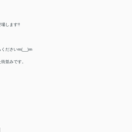
場します!!
ださいm(__)m
た街並みです。