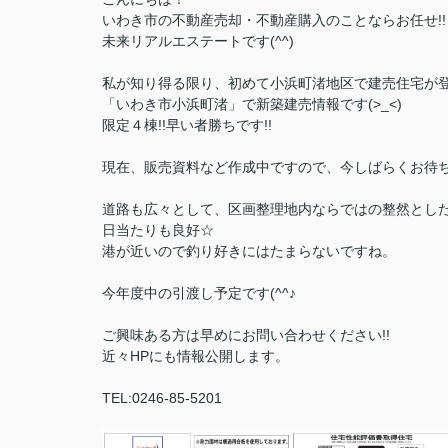
いわき市の不動産売却・不動産購入のことならお任せ!!
未来リアルエステートです(^^)
私が知り得る限り、初めて小浜町渚地区で建売住宅が登
「いわき市小浜町渚」で新築建売情報です(>_<)
限定４棟!!早い者勝ちです!!
現在、販売資料など作成中ですので、今しばらくお待ちく
道路も広々として、区画整理地内ならではの整然とし
日当たりも良好☆
港が近いので釣り好きにはたまらないですね。
今年度中の引渡し予定です(^^♪
ご興味ある方は早めにお問い合わせください!!
近々HPにも情報公開します。
TEL:0246-85-5201