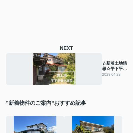
NEXT
☆新着土地情
報☆平下平窪
字諸荷
2023.04.23
”新着物件のご案内”おすすめ記事