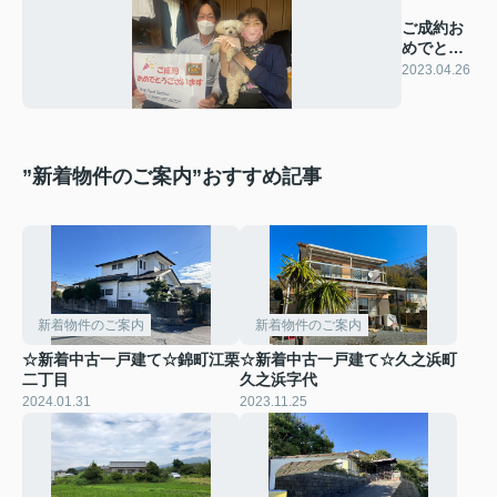
ご成約お
めでとう
ございま
2023.04.26
す!!
”新着物件のご案内”おすすめ記事
新着物件のご案内
新着物件のご案内
☆新着中古一戸建て☆錦町江栗
☆新着中古一戸建て☆久之浜町
二丁目
久之浜字代
2024.01.31
2023.11.25