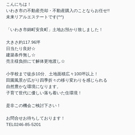
こんにちは！
いわき市の不動産売却・不動産購入のことならお任せ!!
未来リアルエステートです(^^)
「いわき市錦町安良町」土地お預かり致しました！
大きさ約117.96坪
日当たり良好☆
建築条件無し☆
売主様負担にて解体更地渡し☆
小学校まで徒歩10分、
土地面積広々100坪以上！
田園風景が広がり四季折々の移り変わりを感じられる
自然豊かな環境になります
。
子育て世代に優しい落ち着いた住環境！
是非この機会ご検討下さい！
お問合せお待ちしております！
TEL0246-85-5201