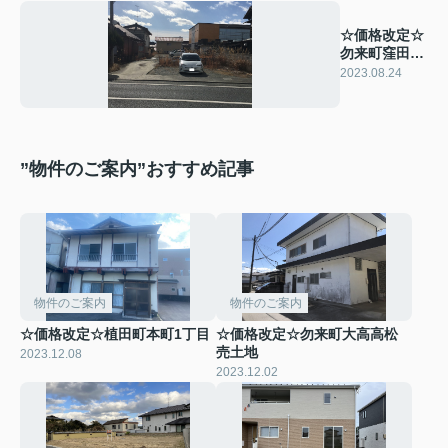
☆価格改定☆
勿来町窪田町
通3丁目 売
2023.08.24
土地
”物件のご案内”おすすめ記事
物件のご案内
物件のご案内
☆価格改定☆植田町本町1丁目
☆価格改定☆勿来町大高高松
売土地
2023.12.08
2023.12.02