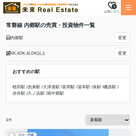
0
お気に入り
常磐線 内郷駅の売買・投資物件一覧
内郷駅
変更
4K,4DK,4LDK以上
変更
おすすめの駅
植田駅
/
勿来駅
/
大津港駅
/
富岡駅
/
湯本駅
/
泉駅
/
磯原駅
/
赤井駅
/
久ノ浜駅
/
南中郷駅
1
件
中古一戸建