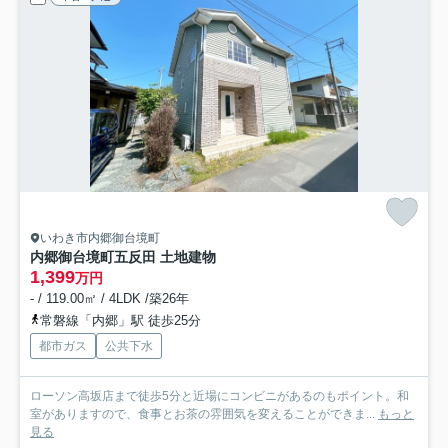
いわき市内郷御台境町
内郷御台境町五反田 土地建物
1,399
万円
- / 119.00㎡ / 4LDK /築26年
常磐線「内郷」駅 徒歩25分
都市ガス
公共下水
ローソン高坂店まで徒歩5分と近場にコンビニがあるのもポイント。和
室がありますので、食事とお茶の雰囲気を変えることができま...
もっと
見る