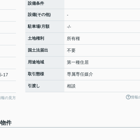
設備条件
設備(その他)
-
駐車場/月額
-/-
土地権利
所有権
国土法届出
不要
用途地域
第一種住居
取引態様
専属専任媒介
-17
引渡し
相談
情報
情報の見方
の物件