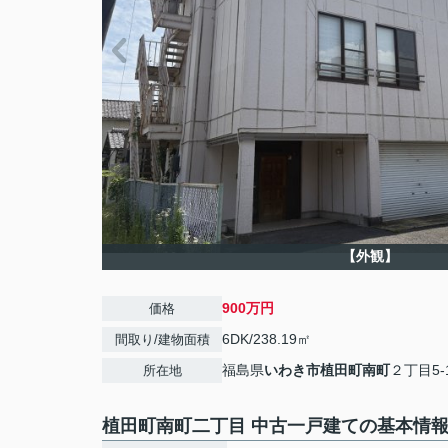
【外観】
900万円
価格
6DK/238.19㎡
間取り/建物面積
福島県
いわき市
植田町南町
２丁目5-
所在地
植田町南町二丁目 中古一戸建ての基本情