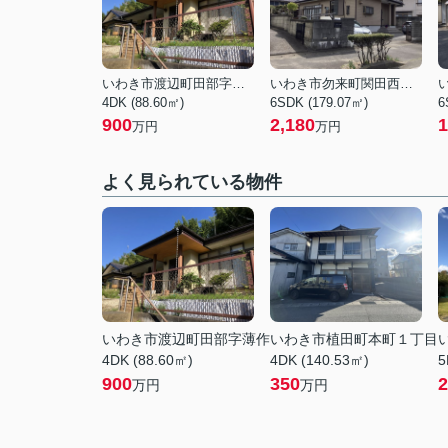
いわき市渡辺町田部字薄作
いわき市勿来町関田西１丁目
4DK (88.60㎡)
6SDK (179.07㎡)
6
900
2,180
1
万円
万円
よく見られている物件
いわき市渡辺町田部字薄作
いわき市植田町本町１丁目
4DK (88.60㎡)
4DK (140.53㎡)
5
900
350
2
万円
万円