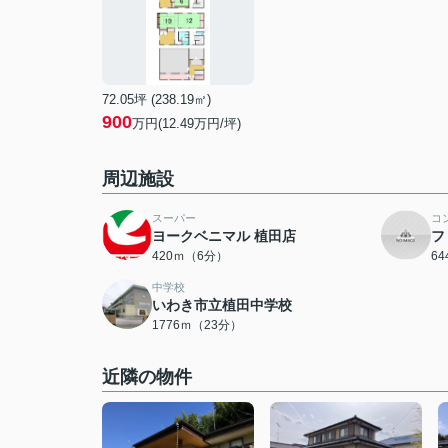
72.05坪 (238.19㎡)
900
万円(12.49万円/坪)
周辺施設
スーパー
コ
ヨークベニマル 植田店
フ
420ｍ（6分）
6
中学校
いわき市立植田中学校
1776ｍ（23分）
近隣の物件