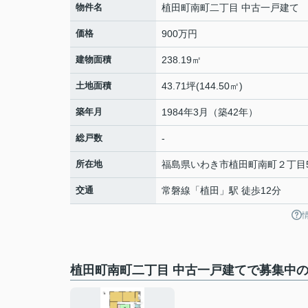
物件名
植田町南町二丁目 中古一戸建て
価格
900万円
建物面積
238.19㎡
土地面積
43.71坪(144.50㎡)
築年月
1984年3月（築42年）
総戸数
-
所在地
福島県
いわき市
植田町南町
２丁目5
交通
常磐線
「
植田
」駅 徒歩12分
植田町南町二丁目 中古一戸建てで募集中