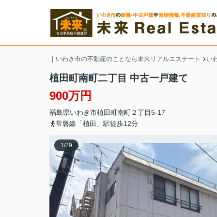
｜いわき市の不動産のことなら未来リアルエステート
い
植田町南町二丁目 中古一戸建て
900万円
福島県
いわき市
植田町南町
２丁目5-17
常磐線「植田」駅徒歩12分
1
/
29