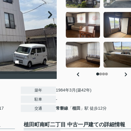
1984年3月(築42年)
築年
-
駐車
17
常磐線
「
植田
」駅 徒歩12分
交通
報
植田町南町二丁目 中古一戸建ての詳細情報