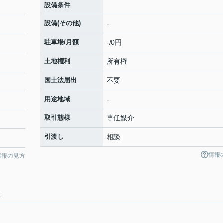
設備条件
設備(その他)
-
駐車場/月額
-/0円
土地権利
所有権
国土法届出
不要
用途地域
-
取引態様
専任媒介
引渡し
相談
情報
情報の見方
件