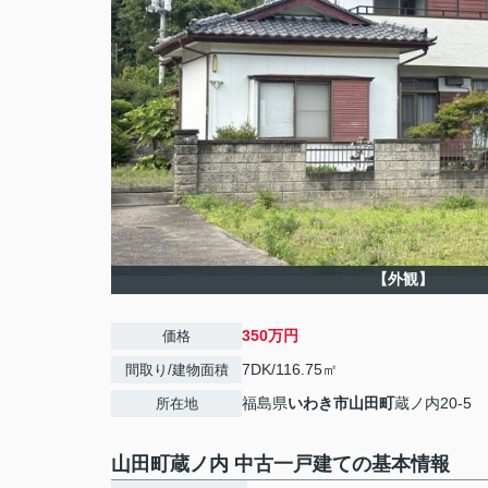
【外観】
350万円
価格
7DK/116.75㎡
間取り/建物面積
福島県
いわき市
山田町
蔵ノ内20-5
所在地
山田町蔵ノ内 中古一戸建ての基本情報