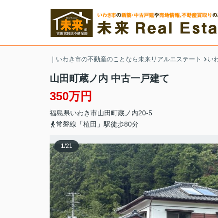
｜いわき市の不動産のことなら未来リアルエステート
い
山田町蔵ノ内 中古一戸建て
350万円
福島県
いわき市
山田町
蔵ノ内20-5
常磐線「植田」駅徒歩80分
1
/
21