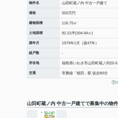
物件名
山田町蔵ノ内 中古一戸建て
価格
350万円
建物面積
116.75㎡
土地面積
92.21坪(304.84㎡)
築年月
1979年1月（築47年）
総戸数
-
所在地
福島県
いわき市
山田町
蔵ノ内20-5
交通
常磐線
「
植田
」駅 徒歩80分
山田町蔵ノ内 中古一戸建てで募集中の物