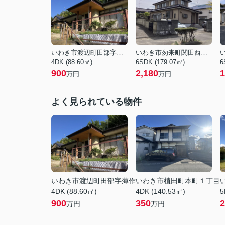
いわき市渡辺町田部字薄作
いわき市勿来町関田西１丁目
4DK (88.60㎡)
6SDK (179.07㎡)
6
900
2,180
1
万円
万円
よく見られている物件
いわき市渡辺町田部字薄作
いわき市植田町本町１丁目
4DK (88.60㎡)
4DK (140.53㎡)
5
900
350
2
万円
万円