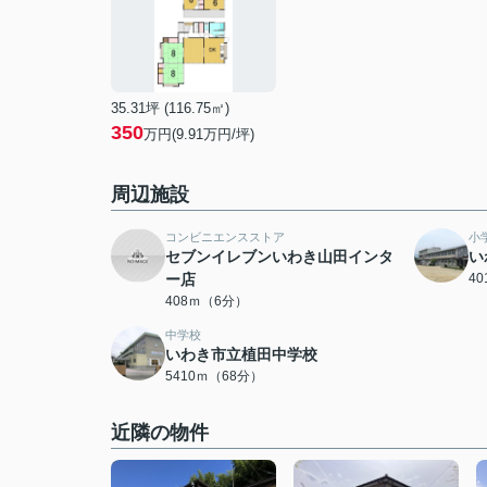
35.31坪 (116.75㎡)
350
万円(9.91万円/坪)
周辺施設
コンビニエンスストア
小
セブンイレブンいわき山田インタ
い
ー店
4
408ｍ（6分）
中学校
いわき市立植田中学校
5410ｍ（68分）
近隣の物件