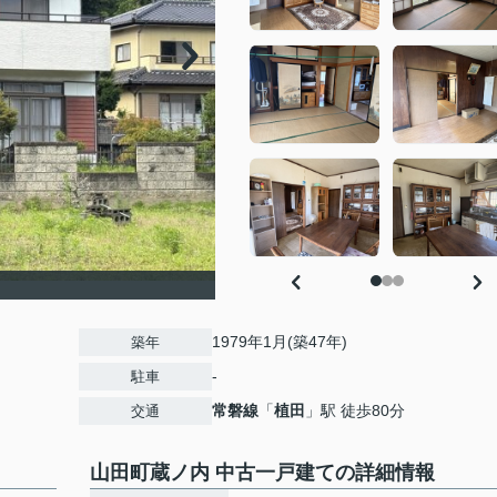
1979年1月(築47年)
築年
-
駐車
常磐線
「
植田
」駅 徒歩80分
交通
山田町蔵ノ内 中古一戸建ての詳細情報