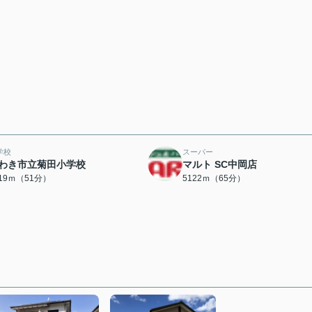
学校
スーパー
わき市立菊田小学校
マルト SC中岡店
019ｍ（51分）
5122ｍ（65分）