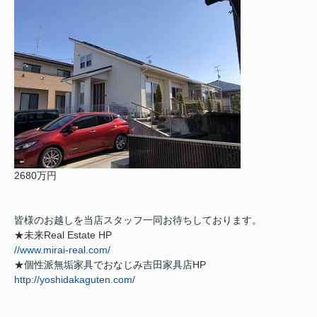
2680万円
皆様のお越しを当店スタッフ一同お待ちしております。
★未来
Real Estate HP
//www.mirai-real.com/
★個性派無垢家具でおなじみ吉田家具店
HP
http://yoshidakaguten.com/