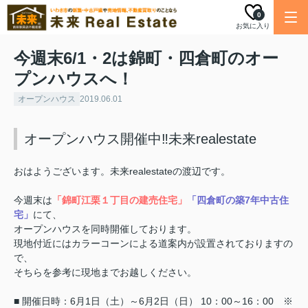
0
お気に入り
今週末6/1・2は錦町・四倉町のオー
プンハウスへ！
オープンハウス
2019.06.01
オープンハウス開催中‼︎未来realestate
おはようございます。未来realestateの渡辺です。
今週末は
「錦町江栗１丁目の建売住
宅」
「四倉町の築7年中古住
宅」
にて、
オープンハウスを同時開催しております。
現地付近にはカラーコーンによる道案内が設置されており
ますの
で、
そちらを参考に現地までお越しください。
■ 開催日時：6月1日（土）～6月2日（日） 10：00～16：00 ※