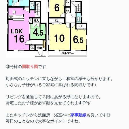
③号棟の
間取り図
です。
対面式のキッチンに立ちながら、和室の様子も分かります。
小さなお子様がいるご家庭に喜ばれる間取りです♪
リビングを通過して２階にあがる形になりますので、
帰宅したお子様が必ず顔を見せてくれます(^^)/
またキッチンから洗面所・浴室への
家事動線
も良いです◎
毎日のことなので大事なポイントですね。