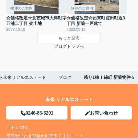
物件のご案内
物件のご案内
☆価格改定☆北茨城市大津町字
☆価格改定☆勿来町窪田町通3
五浦二丁目 売土地
丁目 新築一戸建て
2023.10.19
2023.09.11
もっと見る
ブログトップへ
ら未来リアルエステート
ブログ
残り1棟！錦町 新築物件☆
未来 リアルエステート
0246-85-5201
お問い合わせ
〒974-8261
福島県いわき市植田町中央２丁目１－１