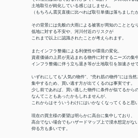
土地取引が鈍化している感じはしません。
（もちろん震災直後に比べれば取引単価は落ちました
その背景には先般の大雨による被害が周知のこととな
低地に対する不安や、河川付近のリスクが
これまで以上に認識されたことが考えられます。
またインフラ整備による利便性や環境の変化、
資産価値の上昇が見込まれる物件に対するニーズの集
インフラ整備に伴う立ち退き等が土地取引を加速させ
いずれにしても“人気の物件”、“売れ筋の物件”には当
集中するため、買い逃す方が出てくるのは事実です。
少し前であれば、買い逃した物件に条件が似てるから
なんてこともあったかもしれませんが、
これからはそういうわけにはいかなくなってくると思
現在の買主様の要望は明らかに高台に集中しており、
高台でない場合でもハザードマップ上で浸水想定がな
仰る方も多いです。