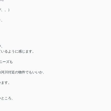
が、、）
り、
中、
ているように感じます。
然ニーズも
の河川付近の物件でもいいか、
います。
いところ、