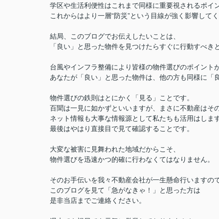
学区や生活利便性はこれまで同様に重要視されるポイ
これからはより一層“防災”という目線が強く影響して
結局、このブログでお伝えしたいことは、
「良い」と思った物件を見つけたらすぐに行動すべき
台風やインフラ整備により皆様の物件選びのポイント
あなたが「良い」と思った物件は、他の方も同様に「
物件選びの鉄則はとにかく「見る」ことです。
百聞は一見に如かずといいますが、まさに不動産はそ
ネット情報も大事な情報源として私たちも活用はしま
最後はやはり直接目で見て確認することです。
大変な被害に見舞われた地域だからこそ、
物件選びを迅速かつ的確に行わなくてはなりません。
そのお手伝いを我々不動産会社が一生懸命行いますの
このブログを見て「急がなきゃ！」と思った方は
是非当店までご連絡ください。