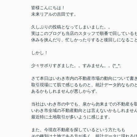
皆様こんにちは！
未来リアルの吉田です。
久しぶりの投稿となってしまいました。。
実はこのブログも当店のスタッフで順番で回している
休みを挟んだり、忙しかったりすると後回しになるこ
しかし！
少々サボりすぎました。。すみません。。(*_*;
さて本日はいわき市内の不動産市場の動向について書
取引現場にて肌で感じるものと、統計データ的なもの
あるかもしれませんが悪しからず。
当社はいわき市の中でも、泉から勿来までの不動産を
いわき市全域の不動産動向とは言えないかもしれませ
最近特に土地取引が多いように感じます。
また、今現在不動産を探しているという方たちも
その種別は土地である方が多く、統計データに現れる