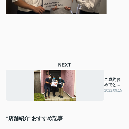
NEXT
ご成約お
めでとう
ございま
2022.09.15
す!!
”店舗紹介”おすすめ記事