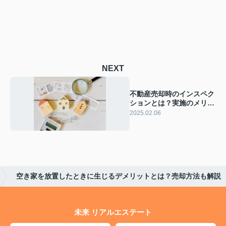
NEXT
不動産売却時のインスペク
ションとは？実施のメリッ
ト・費用相場を解説
2025.02.06
空き家を放置したときに生じるデメリットとは？売却方法も解説
未来 リアルエステート