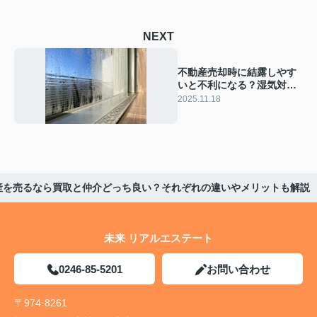
NEXT
不動産売却時に結露しやす
いと不利になる？湿気対策
や買取活用の方法も解説
2025.11.18
産を売るなら買取と仲介どっち良い？それぞれの違いやメリットも解説
未来 リアルエステート
0246-85-5201
お問い合わせ
〒974-8261