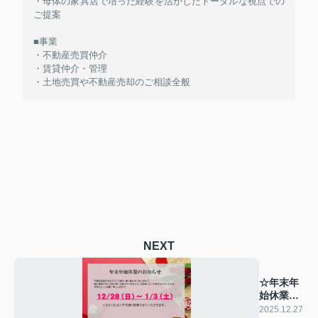
・母体の家具店で培った経験を活かしたトータルな視点での
ご提案
■事業
・不動産売買仲介
・賃貸仲介・管理
・土地売買や不動産売却のご相談全般
NEXT
☆年末年
始休業の
お知らせ
2025.12.27