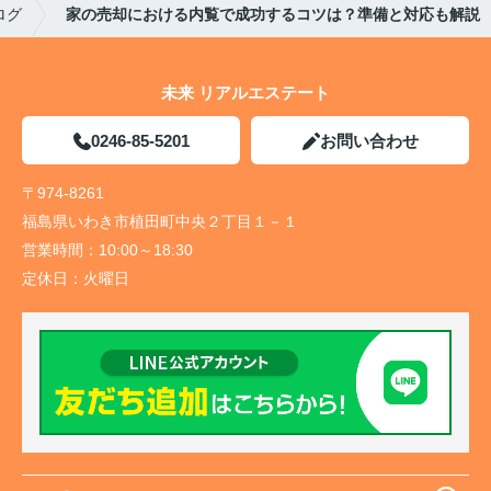
ログ
家の売却における内覧で成功するコツは？準備と対応も解説
未来 リアルエステート
0246-85-5201
お問い合わせ
〒974-8261
福島県いわき市植田町中央２丁目１－１
営業時間：
10:00～18:30
定休日：
火曜日