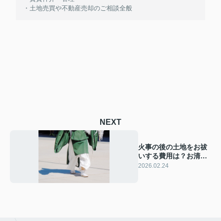
・土地売買や不動産売却のご相談全般
NEXT
火事の後の土地をお祓
いする費用は？お清め
の方法も解説
2026.02.24