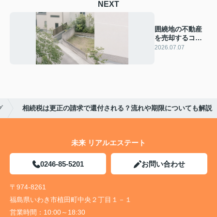
NEXT
囲繞地の不動産
を売却するコツ
は？売れにくい
2026.07.07
理由も解説
グ
相続税は更正の請求で還付される？流れや期限についても解説
未来 リアルエステート
0246-85-5201
お問い合わせ
〒974-8261
福島県いわき市植田町中央２丁目１－１
営業時間：
10:00～18:30