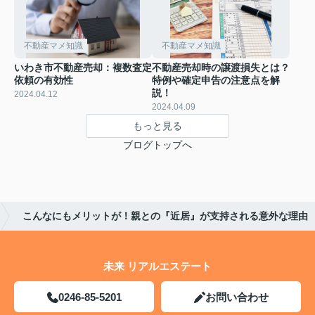
不動産マメ知識
不動産マメ知識
いわき市不動産売却：複数査定
不動産売却時の譲渡損失とは？
依頼の有効性
特例や確定申告の注意点を解
説！
2024.04.12
2024.04.09
もっと見る
ブログトップへ
こんなにもメリットが！親との『近居』が支持される意外な理由
未来 リアルエステート
0246-85-5201
お問い合わせ