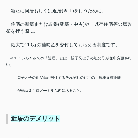
新たに同居もしくは近居
(
※１
)
を行うために、
住宅の新築または取得
(
新築・中古
)
や、既存住宅等の増改
築を行う際に、
最大で
110
万の補助金を交付してもらえる制度です。
※１：いわき市での『近居』とは、親子又は子の祖父母が住所変更を行
い、
親子と子の祖父母が居住するそれぞれの住宅の、敷地直線距離
が概ね２キロメートル以内にあること。
近居のデメリット