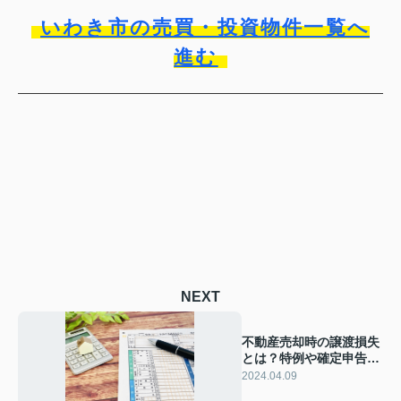
いわき市の売買・投資物件一覧へ
進む
NEXT
不動産売却時の譲渡損失
とは？特例や確定申告の
注意点を解説！
2024.04.09