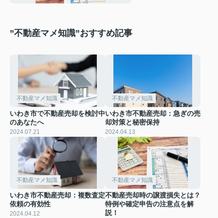
”不動産マメ知識”おすすめ記事
不動産マメ知識
不動産マメ知識
いわき市で不動産売却を検討中
いわき市不動産売却：急ぎの売
のあなたへ
却対策と秘密保持
2024.07.21
2024.04.13
不動産マメ知識
不動産マメ知識
いわき市不動産売却：複数査定
不動産売却時の譲渡損失とは？
依頼の有効性
特例や確定申告の注意点を解
説！
2024.04.12