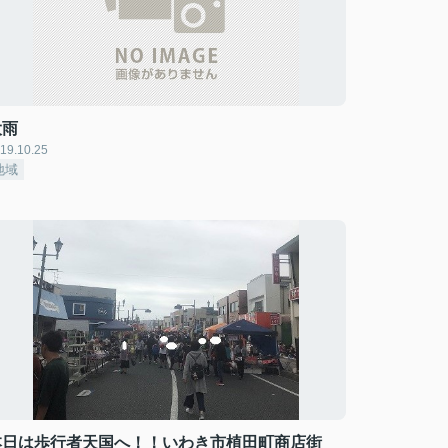
大雨
19.10.25
地域
本日は歩行者天国へ！！いわき市植田町商店街