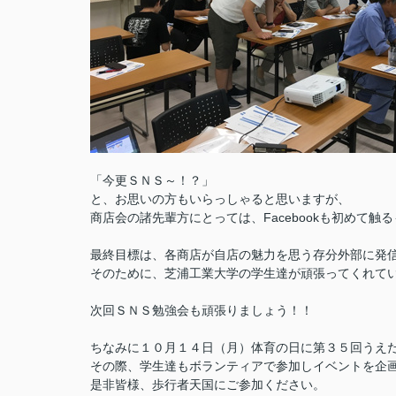
「今更ＳＮＳ～！？」
と、お思いの方もいらっしゃると思いますが、
商店会の諸先輩方にとっては、Facebookも初めて触
最終目標は、各商店が自店の魅力を思う存分外部に発
そのために、芝浦工業大学の学生達が頑張ってくれていま
次回ＳＮＳ勉強会も頑張りましょう！！
ちなみに１０月１４日（月）体育の日に第３５回うえ
その際、学生達もボランティアで参加しイベントを企
是非皆様、歩行者天国にご参加ください。