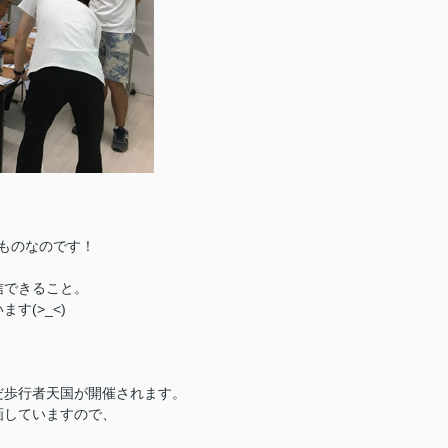
るものなのです！
信できること。
す(>_<)
だ歩行者天国が
開催されます。
画していますので、