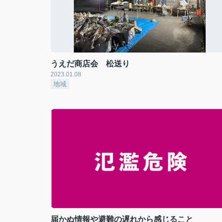
うえだ商店会 松送り
2023.01.08
地域
届かぬ情報や避難の遅れから感じること