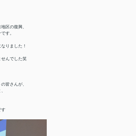
来地区の復興、
介です。
になりました！
ませんでした笑
トの皆さんが、
と、
です